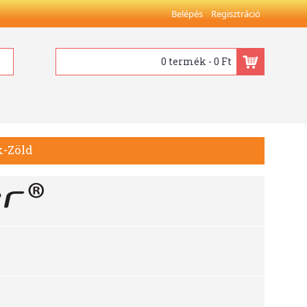
Belépés
Regisztráció
0 termék - 0 Ft
k-Zöld