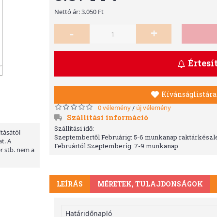
Nettó ár: 3.050 Ft
-
+
Értesí
Kívánságlistára
0 vélemény
új vélemény
/
Szállítási információ
Szállítási idő:
ításától
Szeptembertől Februárig: 5-6 munkanap raktárkészle
t. A
Februártól Szeptemberig: 7-9 munkanap
er stb. nem a
LEÍRÁS
MÉRETEK, TULAJDONSÁGOK
Határidőnapló