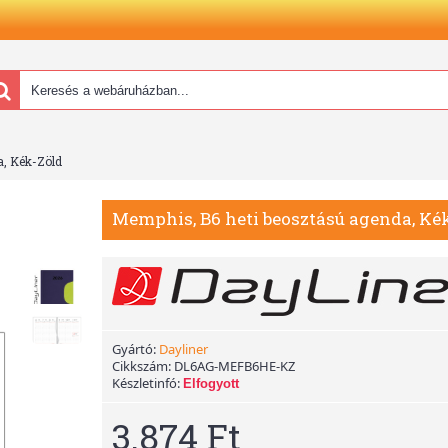
a, Kék-Zöld
Memphis, B6 heti beosztású agenda, Ké
Gyártó:
Dayliner
Cikkszám:
DL6AG-MEFB6HE-KZ
Készletinfó:
Elfogyott
3.874 Ft