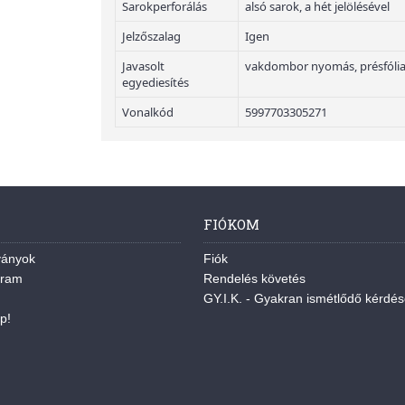
Sarokperforálás
alsó sarok, a hét jelölésével
Jelzőszalag
Igen
Javasolt
vakdombor nyomás, présfólia
egyediesítés
Vonalkód
5997703305271
FIÓKOM
ványok
Fiók
gram
Rendelés követés
GY.I.K. - Gyakran ismétlődő kérdé
p!