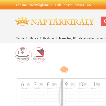
Főoldal
Kívánságlista (
0
)
Fiók
Kosár
Kassza
QS
Főoldal
Márka
Dayliner
Memphis, B6 heti beosztású agend