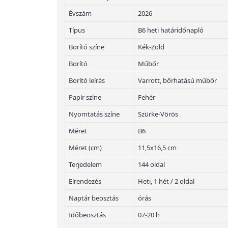
Évszám
2026
Típus
B6 heti határidőnapló
Borító színe
Kék-Zöld
Borító
Műbőr
Borító leírás
Varrott, bőrhatású műbőr
Papír színe
Fehér
Nyomtatás színe
Szürke-Vörös
Méret
B6
Méret (cm)
11,5x16,5 cm
Terjedelem
144 oldal
Elrendezés
Heti, 1 hét / 2 oldal
Naptár beosztás
órás
Időbeosztás
07-20 h