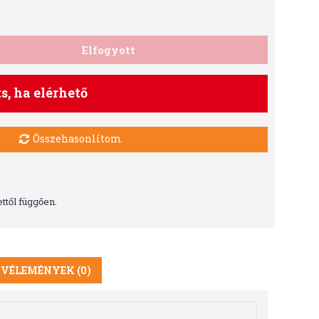
Elfogyott
ts, ha elérhető
Összehasonlítom
ttől függően.
VÉLEMÉNYEK (0)