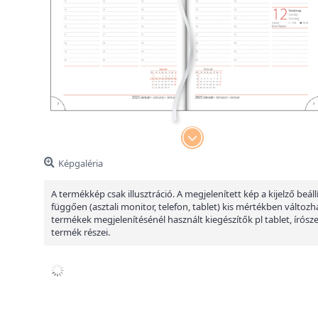
Képgaléria
A termékkép csak illusztráció. A megjelenített kép a kijelző beáll
függően (asztali monitor, telefon, tablet) kis mértékben változha
termékek megjelenítésénél használt kiegészítők pl tablet, írósz
termék részei.