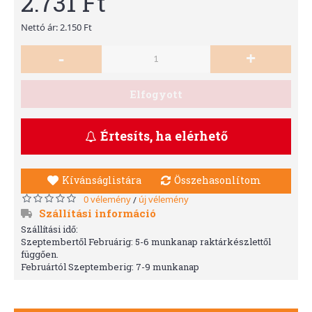
2.731 Ft
Nettó ár: 2.150 Ft
-
+
Elfogyott
Értesíts, ha elérhető
Kívánságlistára
Összehasonlítom
0 vélemény
új vélemény
/
Szállítási információ
Szállítási idő:
Szeptembertől Februárig: 5-6 munkanap raktárkészlettől
függően.
Februártól Szeptemberig: 7-9 munkanap