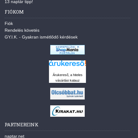
13 naptár tipp!
FIÓKOM
Fiók
Rendelés követés
GY.I.K. - Gyakran ismétlődő kérdések
Árukereső, a hiteles
vásárlási kalauz
PARTNEREINK
naptar.net