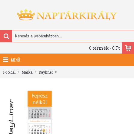
0 termék - 0 Ft
MENÜ
Főoldal
Márka
Dayliner
SP3, 3 tömbös 3 hónapos speditőr naptár - F