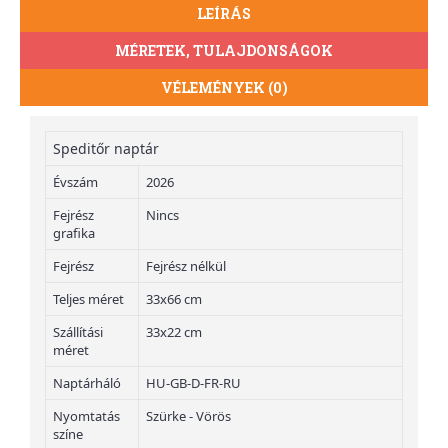
LEÍRÁS
MÉRETEK, TULAJDONSÁGOK
VÉLEMÉNYEK (0)
Speditőr naptár
Évszám
2026
Fejrész
Nincs
grafika
Fejrész
Fejrész nélkül
Teljes méret
33x66 cm
Szállítási
33x22 cm
méret
Naptárháló
HU-GB-D-FR-RU
Nyomtatás
Szürke - Vörös
színe