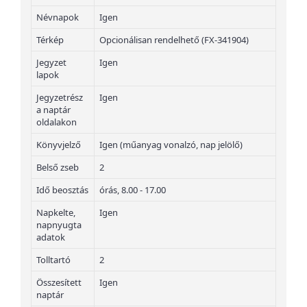
Névnapok
Igen
Térkép
Opcionálisan rendelhető (FX-341904)
Jegyzet
Igen
lapok
Jegyzetrész
Igen
a naptár
oldalakon
Könyvjelző
Igen (műanyag vonalzó, nap jelölő)
Belső zseb
2
Idő beosztás
órás, 8.00 - 17.00
Napkelte,
Igen
napnyugta
adatok
Tolltartó
2
Összesített
Igen
naptár