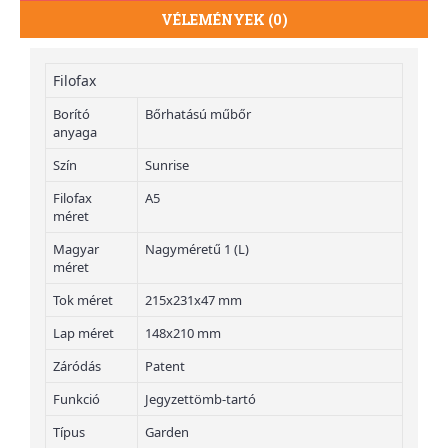
VÉLEMÉNYEK (0)
Filofax
Borító
Bőrhatású műbőr
anyaga
Szín
Sunrise
Filofax
A5
méret
Magyar
Nagyméretű 1 (L)
méret
Tok méret
215x231x47 mm
Lap méret
148x210 mm
Záródás
Patent
Funkció
Jegyzettömb-tartó
Típus
Garden