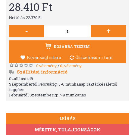
28.410 Ft
Nettó ár: 22.370 Ft
-
+
KOSÁRBA TESZEM
Kívánságlistára
Összehasonlítom
0 vélemény
új vélemény
/
Szállítási információ
Szállítási idő:
Szeptembertől Februárig: 5-6 munkanap raktárkészlettől
függően.
Februártól Szeptemberig: 7-9 munkanap
LEÍRÁS
MÉRETEK, TULAJDONSÁGOK