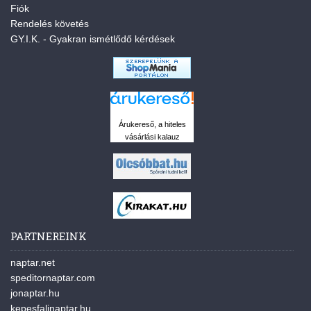
Fiók
Rendelés követés
GY.I.K. - Gyakran ismétlődő kérdések
Árukereső, a hiteles
vásárlási kalauz
PARTNEREINK
naptar.net
speditornaptar.com
jonaptar.hu
kepesfalinaptar.hu