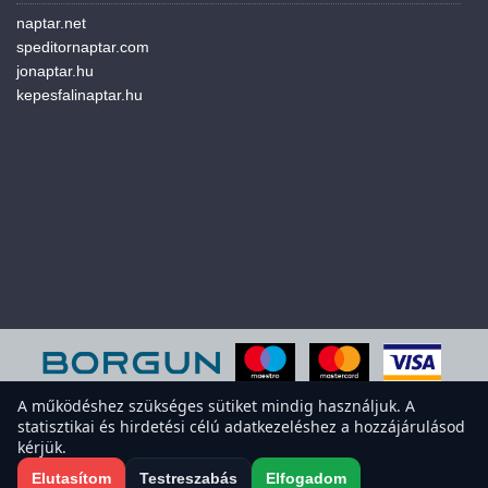
naptar.net
speditornaptar.com
jonaptar.hu
kepesfalinaptar.hu
A működéshez szükséges sütiket mindig használjuk. A
statisztikai és hirdetési célú adatkezeléshez a hozzájárulásod
A weboldal sütiket használ a felhasználói élmény javítása érdekében.
kérjük.
Elfogadod a sütiket?
Süti-beállítások megnyitása
Elutasítom
Testreszabás
Elfogadom
Elfogadom
Elutasítom