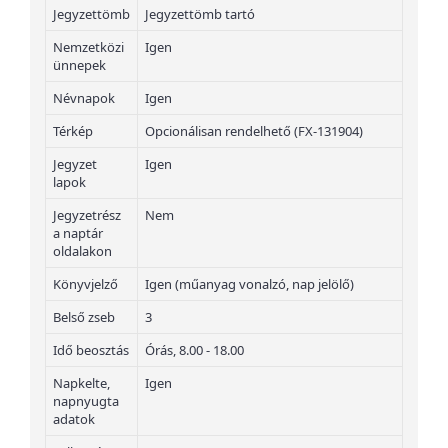
Jegyzettömb
Jegyzettömb tartó
Nemzetközi
Igen
ünnepek
Névnapok
Igen
Térkép
Opcionálisan rendelhető (FX-131904)
Jegyzet
Igen
lapok
Jegyzetrész
Nem
a naptár
oldalakon
Könyvjelző
Igen (műanyag vonalzó, nap jelölő)
Belső zseb
3
Idő beosztás
Órás, 8.00 - 18.00
Napkelte,
Igen
napnyugta
adatok