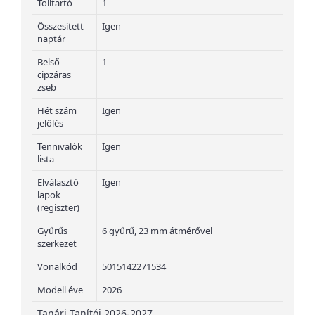
Tolltartó
1
Összesített
Igen
naptár
Belső
1
cipzáras
zseb
Hét szám
Igen
jelölés
Tennivalók
Igen
lista
Elválasztó
Igen
lapok
(regiszter)
Gyűrűs
6 gyűrű, 23 mm átmérővel
szerkezet
Vonalkód
5015142271534
Modell éve
2026
Tanári Tanítói 2026-2027