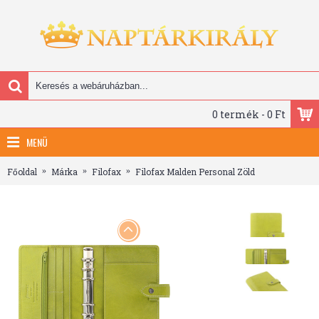
0 termék - 0 Ft
MENÜ
Főoldal
Márka
Filofax
Filofax Malden Personal Zöld