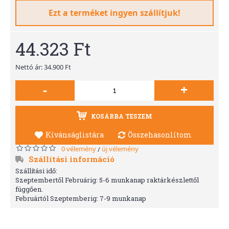
Ezt a terméket ingyen szállítjuk!
44.323 Ft
Nettó ár: 34.900 Ft
-
+
KOSÁRBA TESZEM
Kívánságlistára
Összehasonlítom
0 vélemény
új vélemény
/
Szállítási információ
Szállítási idő:
Szeptembertől Februárig: 5-6 munkanap raktárkészlettől
függően.
Februártól Szeptemberig: 7-9 munkanap