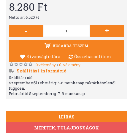
8.280 Ft
Nettó ár: 6.520 Ft
-
+
KOSÁRBA TESZEM
Kívánságlistára
Összehasonlítom
0 vélemény
új vélemény
/
Szállítási információ
Szállítási idő:
Szeptembertől Februárig: 5-6 munkanap raktárkészlettől
függően.
Februártól Szeptemberig: 7-9 munkanap
LEÍRÁS
MÉRETEK, TULAJDONSÁGOK