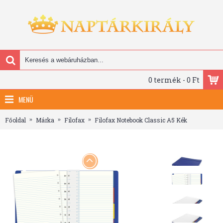
0 termék - 0 Ft
MENÜ
Főoldal
Márka
Filofax
Filofax Notebook Classic A5 Kék