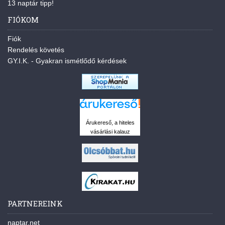
13 naptár tipp!
FIÓKOM
Fiók
Rendelés követés
GY.I.K. - Gyakran ismétlődő kérdések
Árukereső, a hiteles
vásárlási kalauz
PARTNEREINK
naptar.net