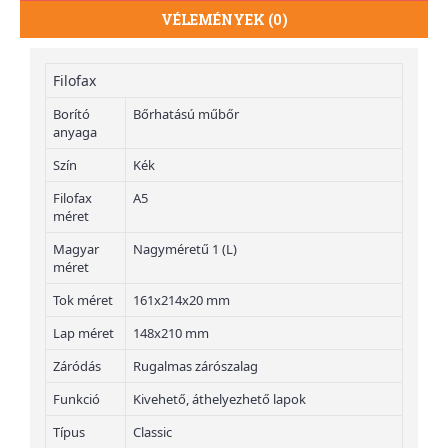
VÉLEMÉNYEK (0)
Filofax
Borító
Bőrhatású műbőr
anyaga
Szín
Kék
Filofax
A5
méret
Magyar
Nagyméretű 1 (L)
méret
Tok méret
161x214x20 mm
Lap méret
148x210 mm
Záródás
Rugalmas zárószalag
Funkció
Kivehető, áthelyezhető lapok
Típus
Classic