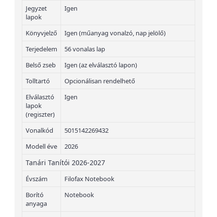
Jegyzet
Igen
lapok
Könyvjelző
Igen (műanyag vonalzó, nap jelölő)
Terjedelem
56 vonalas lap
Belső zseb
Igen (az elválasztó lapon)
Tolltartó
Opcionálisan rendelhető
Elválasztó
Igen
lapok
(regiszter)
Vonalkód
5015142269432
Modell éve
2026
Tanári Tanítói 2026-2027
Évszám
Filofax Notebook
Borító
Notebook
anyaga