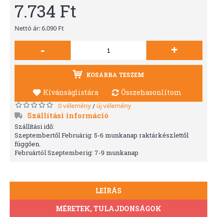
7.734 Ft
Nettó ár: 6.090 Ft
-
+
KOSÁRBA TESZEM
Kívánságlistára
Összehasonlítom
0 vélemény
új vélemény
/
Szállítási információ
Szállítási idő:
Szeptembertől Februárig: 5-6 munkanap raktárkészlettől
függően.
Februártól Szeptemberig: 7-9 munkanap
LEÍRÁS
MÉRETEK, TULAJDONSÁGOK