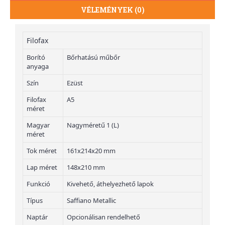
VÉLEMÉNYEK (0)
Filofax
Borító
Bőrhatású műbőr
anyaga
Szín
Ezüst
Filofax
A5
méret
Magyar
Nagyméretű 1 (L)
méret
Tok méret
161x214x20 mm
Lap méret
148x210 mm
Funkció
Kivehető, áthelyezhető lapok
Típus
Saffiano Metallic
Naptár
Opcionálisan rendelhető