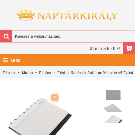
0 termék - 0 Ft
MENÜ
Főoldal
Márka
Filofax
Filofax Notebook Saffiano Matallic A5 Ezüst