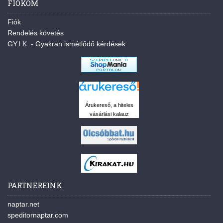
FIÓKOM
Fiók
Rendelés követés
GY.I.K. - Gyakran ismétlődő kérdések
Árukereső, a hiteles
vásárlási kalauz
PARTNEREINK
naptar.net
speditornaptar.com