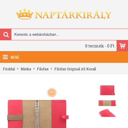
0 termék - 0 Ft
MENÜ
Főoldal
Márka
Filofax
Filofax Original A5 Korall