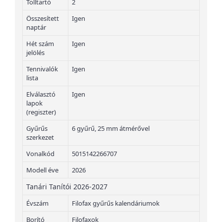
Tolltartó
2
Összesített
Igen
naptár
Hét szám
Igen
jelölés
Tennivalók
Igen
lista
Elválasztó
Igen
lapok
(regiszter)
Gyűrűs
6 gyűrű, 25 mm átmérővel
szerkezet
Vonalkód
5015142266707
Modell éve
2026
Tanári Tanítói 2026-2027
Évszám
Filofax gyűrűs kalendáriumok
Borító
Filofaxok