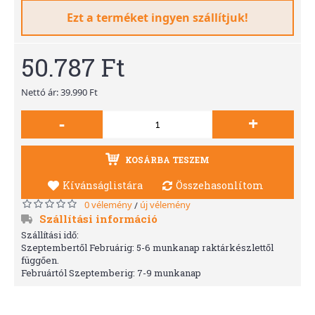
Ezt a terméket ingyen szállítjuk!
50.787 Ft
Nettó ár: 39.990 Ft
-
+
KOSÁRBA TESZEM
Kívánságlistára
Összehasonlítom
0 vélemény
új vélemény
/
Szállítási információ
Szállítási idő:
Szeptembertől Februárig: 5-6 munkanap raktárkészlettől
függően.
Februártól Szeptemberig: 7-9 munkanap