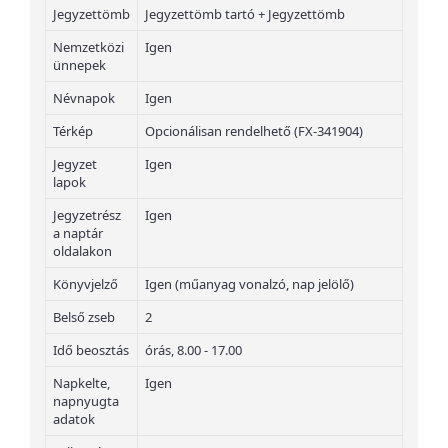
Jegyzettömb
Jegyzettömb tartó + Jegyzettömb
Nemzetközi
Igen
ünnepek
Névnapok
Igen
Térkép
Opcionálisan rendelhető (FX-341904)
Jegyzet
Igen
lapok
Jegyzetrész
Igen
a naptár
oldalakon
Könyvjelző
Igen (műanyag vonalzó, nap jelölő)
Belső zseb
2
Idő beosztás
órás, 8.00 - 17.00
Napkelte,
Igen
napnyugta
adatok