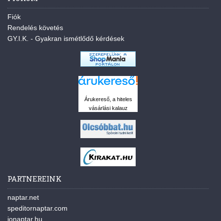
Fiók
Rendelés követés
GY.I.K. - Gyakran ismétlődő kérdések
Árukereső, a hiteles
vásárlási kalauz
PARTNEREINK
naptar.net
speditornaptar.com
jonaptar.hu