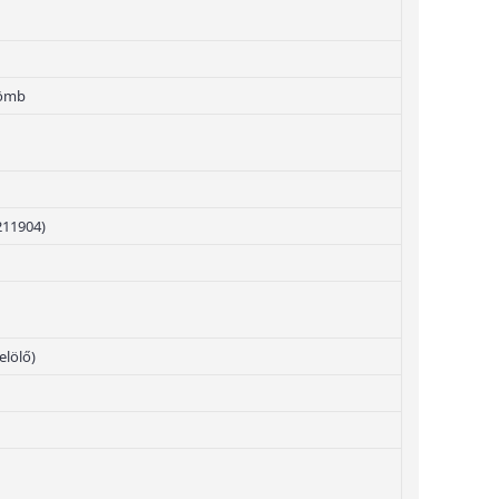
tömb
211904)
elölő)