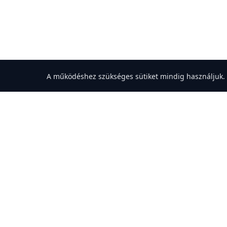
A w
A működéshez szükséges sütiket mindig használjuk. A 