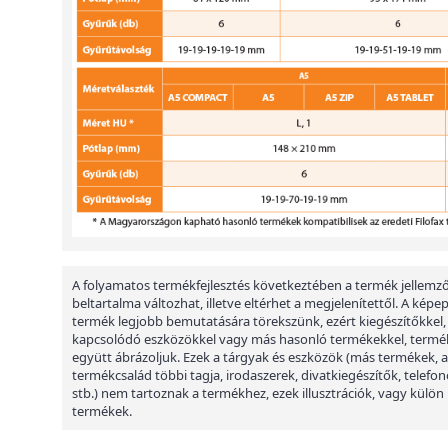
A folyamatos termékfejlesztés következtében a termék jellemző
beltartalma változhat, illetve eltérhet a megjelenítettől. A képe
termék legjobb bemutatására törekszünk, ezért kiegészítőkkel,
kapcsolódó eszközökkel vagy más hasonló termékekkel, termé
együtt ábrázoljuk. Ezek a tárgyak és eszközök (más termékek, a
termékcsalád többi tagja, irodaszerek, divatkiegészítők, telefon
stb.) nem tartoznak a termékhez, ezek illusztrációk, vagy külön
termékek.