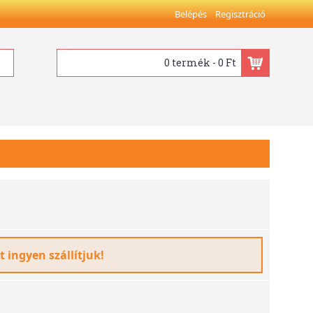
Belépés
Regisztráció
0 termék - 0 Ft
t ingyen szállítjuk!