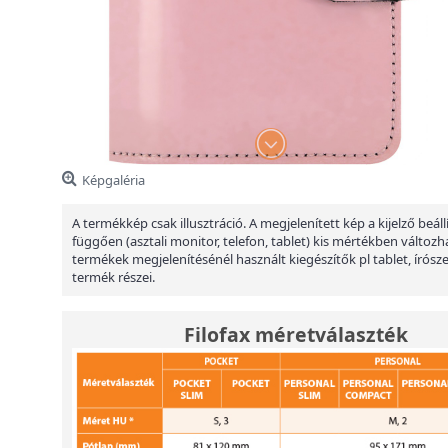
Képgaléria
A termékkép csak illusztráció. A megjelenített kép a kijelző beáll
függően (asztali monitor, telefon, tablet) kis mértékben változha
termékek megjelenítésénél használt kiegészítők pl tablet, írósz
termék részei.
Filofax méretválaszték