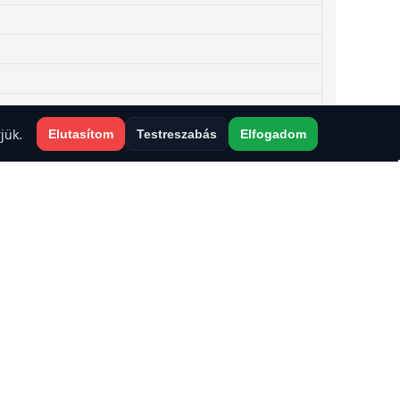
 a sütiket?
jük.
Elutasítom
Testreszabás
Elfogadom