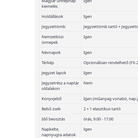
Magyar ünnepnap
Igen
kiemelés
Holdállások
Igen
Jegyzettömb
Jegyzettömb tartó + Jegyzet
Nemzetközi
Igen
ünnepek
Névnapok
Igen
Térkép
Opcionálisan rendelhető (FX-
Jegyzet lapok
Igen
Jegyzetrész a naptár
Nem
oldalakon
Könyvjelző
Igen (műanyag vonalzó, nap j
Belső zseb
2 + 1 elasztikus tartó
Idő beosztás
órás, 9.00 - 17.00
Napkelte,
Igen
napnyugta adatok