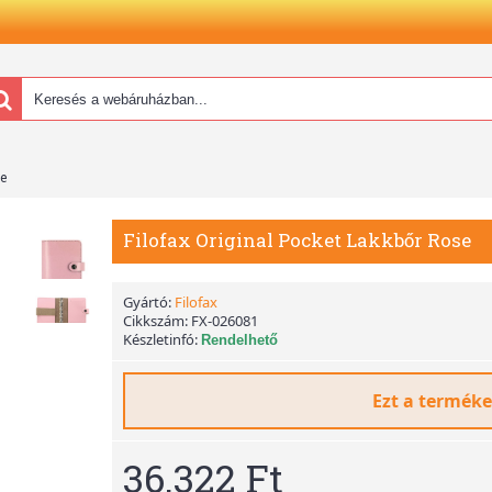
se
Filofax Original Pocket Lakkbőr Rose
Gyártó:
Filofax
Cikkszám:
FX-026081
Készletinfó:
Rendelhető
Ezt a terméke
36.322 Ft