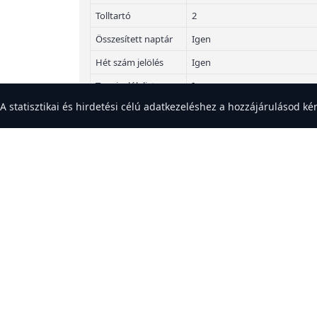
Tolltartó
2
Összesített naptár
Igen
Hét szám jelölés
Igen
Tennivalók lista
Igen
eboldal sütiket használ a felhasználói élmény javítása érdekében. Elfogadod
statisztikai és hirdetési célú adatkezeléshez a hozzájárulásod kér
Elválasztó lapok
Elfogadom
Elutasítom
Igen
(regiszter)
Gyűrűs szerkezet
6 gyűrű, 19 mm átmérővel
Vonalkód
5015142284565
Modell éve
2026
Tanári Tanítói 2026-2027
Évszám
Filofax gyűrűs kalendáriumok
Borító anyaga
Filofaxok
Vonalkód
Original kollekció