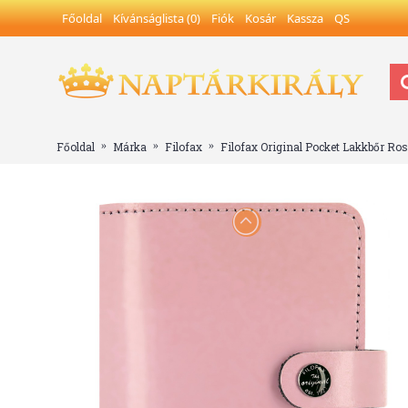
Főoldal
Kívánságlista (
0
)
Fiók
Kosár
Kassza
QS
Főoldal
Márka
Filofax
Filofax Original Pocket Lakkbőr Ro