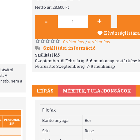
Nettó ár: 28.600 Ft
-
+
Kívánságlistára
0 vélemény
új vélemény
/
Szállítási információ
Szállítási idő:
Szeptembertől Februárig: 5-6 munkanap raktárkészle
Februártól Szeptemberig: 7-9 munkanap
ításától
t. A
er stb. nem a
LEÍRÁS
MÉRETEK, TULAJDONSÁGOK
Filofax
Borító anyaga
Bőr
Szín
Rose