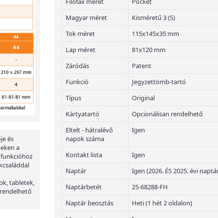
Filofax méret
Pocket
Magyar méret
Kisméretű 3 (S)
Tok méret
115x145x35 mm
Lap méret
81x120 mm
Záródás
Patent
Funkció
Jegyzettömb-tartó
Típus
Original
Kártyatartó
Opcionálisan rendelhető
Eltelt - hátralévő
Igen
napok száma
je és
peken a
Kontakt lista
Igen
 funkcióhoz
kcsaláddal
Naptár
Igen (2026. ÉS 2025. évi naptá
ok, tabletek,
Naptárbetét
25-68288-FH
 rendelhető
Naptár beosztás
Heti (1 hét 2 oldalon)