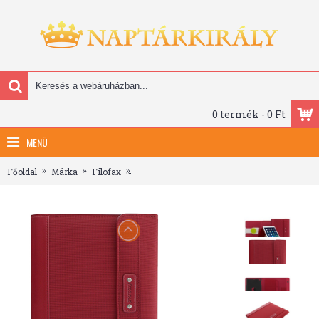
0 termék - 0 Ft
MENÜ
Főoldal
Márka
Filofax
Filofax Tablet Case Borító kicsi Microfiber R