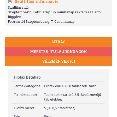
Szállítási információ
Szállítási idő:
Szeptembertől Februárig: 5-6 munkanap raktárkészlettől
függően.
Februártól Szeptemberig: 7-9 munkanap
LEÍRÁS
MÉRETEK, TULAJDONSÁGOK
VÉLEMÉNYEK (0)
Filofax betétlap
Termékkategória
Filofax eniTAB360 tablet tok+tartó
Termékcsoport
Tablet tok + tartó 0-8,5" képátmérőjű
tábletekhez
Filofax méret
S (0 - 8,5 " tablethez)
Szín
Piros