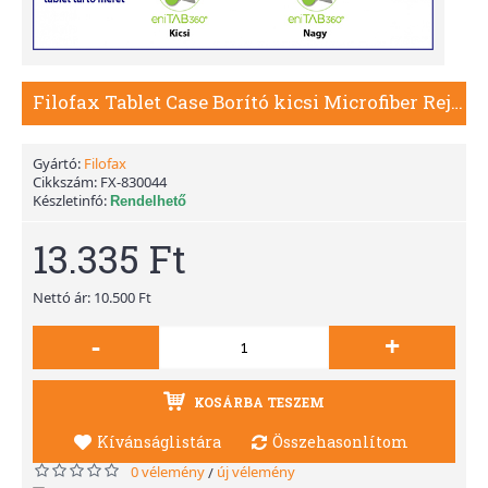
Filofax Tablet Case Borító kicsi Microfiber Rejtett mágnes Piros
Gyártó:
Filofax
Cikkszám:
FX-830044
Készletinfó:
Rendelhető
13.335 Ft
Nettó ár: 10.500 Ft
-
+
KOSÁRBA TESZEM
Kívánságlistára
Összehasonlítom
0 vélemény
új vélemény
/