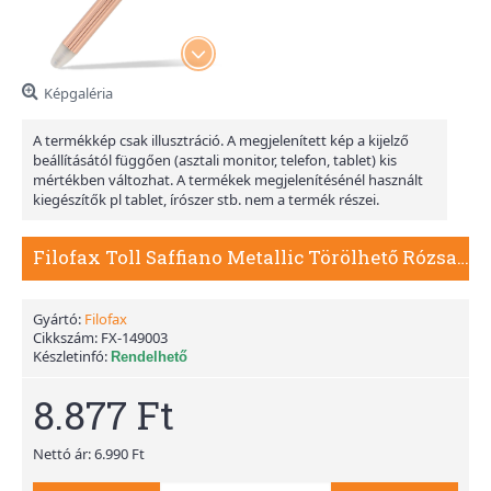
Képgaléria
A termékkép csak illusztráció. A megjelenített kép a kijelző
beállításától függően (asztali monitor, telefon, tablet) kis
mértékben változhat. A termékek megjelenítésénél használt
kiegészítők pl tablet, írószer stb. nem a termék részei.
Filofax Toll Saffiano Metallic Törölhető Rózsaarany
Gyártó:
Filofax
Cikkszám:
FX-149003
Készletinfó:
Rendelhető
8.877 Ft
Nettó ár: 6.990 Ft