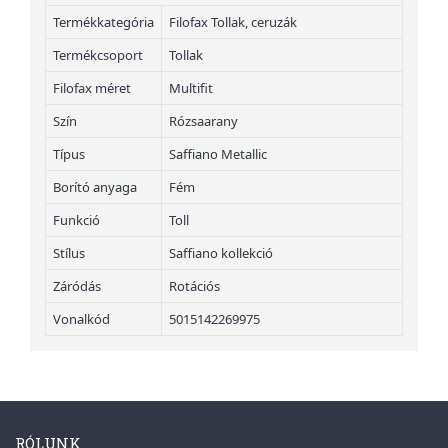
Termékkategória
Filofax Tollak, ceruzák
Termékcsoport
Tollak
Filofax méret
Multifit
Szín
Rózsaarany
Típus
Saffiano Metallic
Borító anyaga
Fém
Funkció
Toll
Stílus
Saffiano kollekció
Záródás
Rotációs
Vonalkód
5015142269975
RÓLUNK