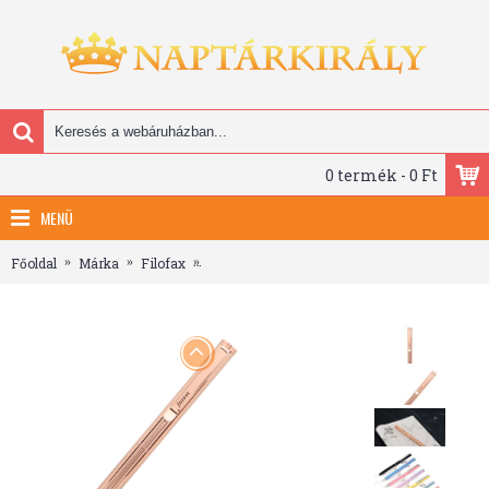
0 termék - 0 Ft
MENÜ
Főoldal
Márka
Filofax
Filofax Toll Saffiano Metallic Törölhető Rózs