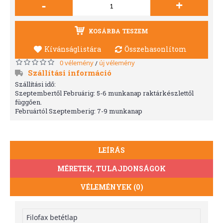
-
+
KOSÁRBA TESZEM
Kívánságlistára
Összehasonlítom
0 vélemény
új vélemény
/
Szállítási információ
Szállítási idő:
Szeptembertől Februárig: 5-6 munkanap raktárkészlettől
függően.
Februártól Szeptemberig: 7-9 munkanap
LEÍRÁS
MÉRETEK, TULAJDONSÁGOK
VÉLEMÉNYEK (0)
Filofax betétlap