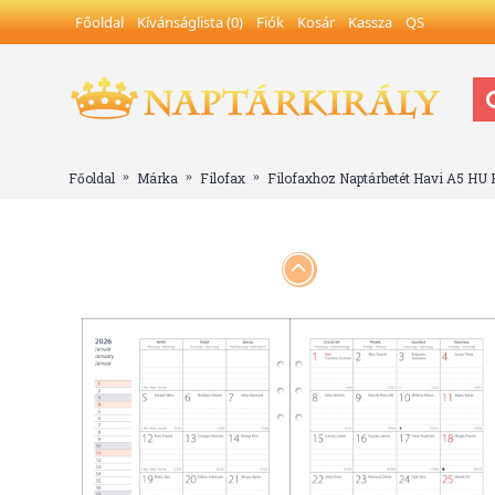
Főoldal
Kívánságlista (
0
)
Fiók
Kosár
Kassza
QS
Főoldal
Márka
Filofax
Filofaxhoz Naptárbetét Havi A5 HU 