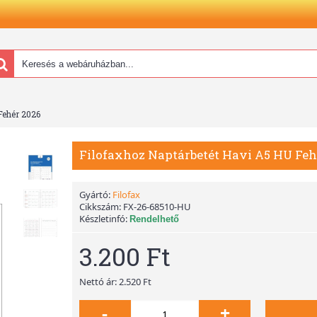
Fehér 2026
Filofaxhoz Naptárbetét Havi A5 HU Feh
Gyártó:
Filofax
Cikkszám:
FX-26-68510-HU
Készletinfó:
Rendelhető
3.200 Ft
Nettó ár: 2.520 Ft
-
+