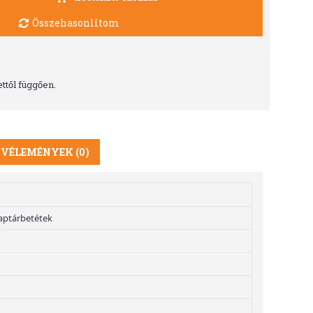
Összehasonlítom
ttől függően.
VÉLEMÉNYEK (0)
aptárbetétek