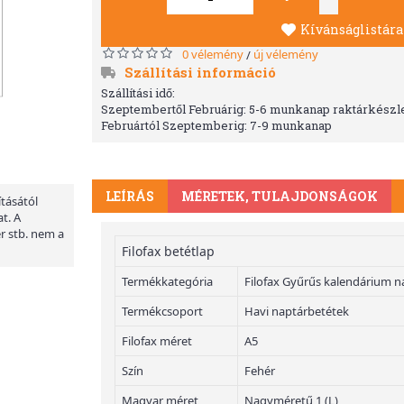
Kívánságlistára
0 vélemény
új vélemény
/
Szállítási információ
Szállítási idő:
Szeptembertől Februárig: 5-6 munkanap raktárkészle
Februártól Szeptemberig: 7-9 munkanap
LEÍRÁS
MÉRETEK, TULAJDONSÁGOK
ításától
t. A
er stb. nem a
Filofax betétlap
Termékkategória
Filofax Gyűrűs kalendárium n
Termékcsoport
Havi naptárbetétek
Filofax méret
A5
Szín
Fehér
Magyar méret
Nagyméretű 1 (L)