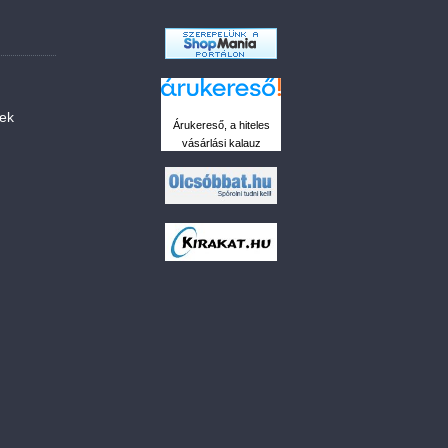
sek
Árukereső, a hiteles
vásárlási kalauz