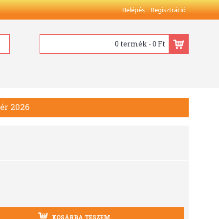
Belépés
Regisztráció
0 termék - 0 Ft
ér 2026
KOSÁRBA TESZEM