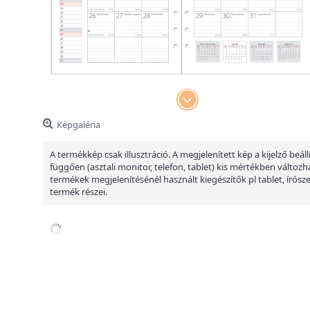
Képgaléria
A termékkép csak illusztráció. A megjelenített kép a kijelző beáll
függően (asztali monitor, telefon, tablet) kis mértékben változha
termékek megjelenítésénél használt kiegészítők pl tablet, írósz
termék részei.