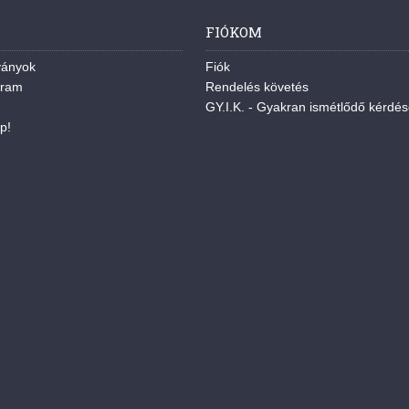
FIÓKOM
ványok
Fiók
gram
Rendelés követés
GY.I.K. - Gyakran ismétlődő kérdé
p!