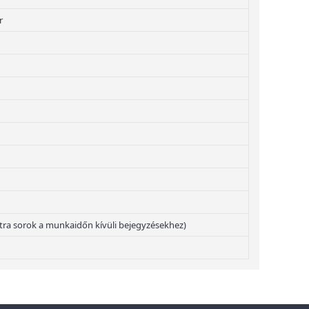
r
 extra sorok a munkaidőn kívüli bejegyzésekhez)