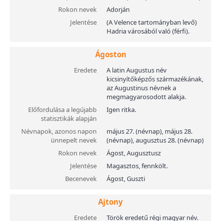
Rokon nevek
Adorján
Jelentése
(A Velence tartományban levő)
Hadria városából való (férfi).
Ágoston
Eredete
A latin Augustus név
kicsinyítőképzős származékának,
az Augustinus névnek a
megmagyarosodott alakja.
Előfordulása a legújabb
Igen ritka.
statisztikák alapján
Névnapok, azonos napon
május 27. (névnap), május 28.
ünnepelt nevek
(névnap), augusztus 28. (névnap)
Rokon nevek
Ágost, Augusztusz
Jelentése
Magasztos, fennkölt.
Becenevek
Ágost, Guszti
Ajtony
Eredete
Török eredetű régi magyar név.