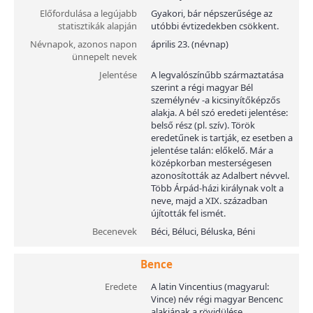
Előfordulása a legújabb
Gyakori, bár népszerűsége az
statisztikák alapján
utóbbi évtizedekben csökkent.
Névnapok, azonos napon
április 23. (névnap)
ünnepelt nevek
Jelentése
A legvalószínűbb származtatása
szerint a régi magyar Bél
személynév -a kicsinyítőképzős
alakja. A bél szó eredeti jelentése:
belső rész (pl. szív). Török
eredetűnek is tartják, ez esetben a
jelentése talán: előkelő. Már a
középkorban mesterségesen
azonosították az Adalbert névvel.
Több Árpád-házi királynak volt a
neve, majd a XIX. században
újították fel ismét.
Becenevek
Béci, Béluci, Béluska, Béni
Bence
Eredete
A latin Vincentius (magyarul:
Vince) név régi magyar Bencenc
alakjának a rövidülése.