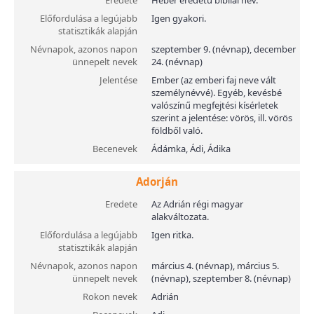
Eredete
Héber eredetű bibliai név.
Előfordulása a legújabb
Igen gyakori.
statisztikák alapján
Névnapok, azonos napon
szeptember 9. (névnap), december
ünnepelt nevek
24. (névnap)
Jelentése
Ember (az emberi faj neve vált
személynévvé). Egyéb, kevésbé
valószínű megfejtési kísérletek
szerint a jelentése: vörös, ill. vörös
földből való.
Becenevek
Ádámka, Ádi, Ádika
Adorján
Eredete
Az Adrián régi magyar
alakváltozata.
Előfordulása a legújabb
Igen ritka.
statisztikák alapján
Névnapok, azonos napon
március 4. (névnap), március 5.
ünnepelt nevek
(névnap), szeptember 8. (névnap)
Rokon nevek
Adrián