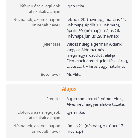
Előfordulása a legújabb
Igen ritka.
statisztikák alapján
Névnapok, azonos napon
február 20. (névnap), március 11.
ünnepelt nevek
(névnap), április 18. (névnap),
április 20. (névnap), május 26.
(névnap), június 29. (névnap)
Jelentése
Valószínűleg a germán Aldarik
vagy az Aldemar név
megmagyarosodott alakja.
Elemeinek eredeti jelentése: öreg,
tapasztalt + híres vagy hatalmas.
Becenevek
Ali, Alika
Alajos
Eredete
A germán eredetű német Alois,
Alwis név magyar alakváltozata.
Előfordulása a legújabb
Igen ritka.
statisztikák alapján
Névnapok, azonos napon
június 21. (névnap), október 17.
ünnepelt nevek
(névnap)