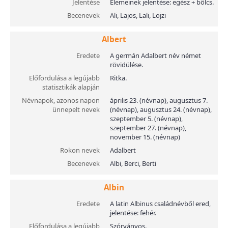
Jelentése
Elemeinek jelentése: egész + bölcs.
Becenevek
Ali, Lajos, Lali, Lojzi
Albert
Eredete
A germán Adalbert név német
rövidülése.
Előfordulása a legújabb
Ritka.
statisztikák alapján
Névnapok, azonos napon
április 23. (névnap), augusztus 7.
ünnepelt nevek
(névnap), augusztus 24. (névnap),
szeptember 5. (névnap),
szeptember 27. (névnap),
november 15. (névnap)
Rokon nevek
Adalbert
Becenevek
Albi, Berci, Berti
Albin
Eredete
A latin Albinus családnévből ered,
jelentése: fehér.
Előfordulása a legújabb
Szórványos.