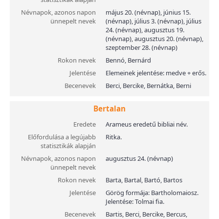
Névnapok, azonos napon
május 20. (névnap), június 15.
ünnepelt nevek
(névnap), július 3. (névnap), július
24. (névnap), augusztus 19.
(névnap), augusztus 20. (névnap),
szeptember 28. (névnap)
Rokon nevek
Bennó, Bernárd
Jelentése
Elemeinek jelentése: medve + erős.
Becenevek
Berci, Bercike, Bernátka, Berni
Bertalan
Eredete
Arameus eredetű bibliai név.
Előfordulása a legújabb
Ritka.
statisztikák alapján
Névnapok, azonos napon
augusztus 24. (névnap)
ünnepelt nevek
Rokon nevek
Barta, Bartal, Bartó, Bartos
Jelentése
Görög formája: Bartholomaiosz.
Jelentése: Tolmai fia.
Becenevek
Bartis, Berci, Bercike, Bercus,