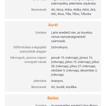
származéka. Jelentése: atyácska.
Becenevek
Ati, Atica, Atika, Atilka, Atkó, Ató,
Atti, Atus, Tilla, Tillus, Tilluska
Aurél
Eredete
Latin eredetű név, az Aurelius
római nemzetségnévből
származik.
Előfordulása a legújabb
Szórványos.
statisztikák alapján
Névnapok, azonos napon
január 15. (névnap), június 15.
ünnepelt nevek
(névnap), július 15. (névnap), július
20. (névnap), július 27. (névnap),
október 5. (névnap), december 2.
(névnap)
Jelentése
Aranyos.
Becenevek
Ari, Auréli, Aurélka
Balázs
Eredete
Az ismeretlen eredetű latin Blasio