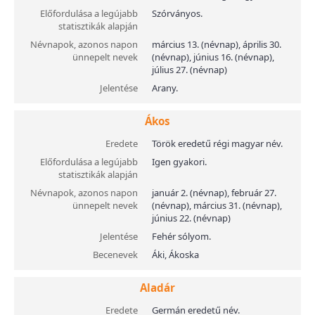
Előfordulása a legújabb
Szórványos.
statisztikák alapján
Névnapok, azonos napon
március 13. (névnap), április 30.
ünnepelt nevek
(névnap), június 16. (névnap),
július 27. (névnap)
Jelentése
Arany.
Ákos
Eredete
Török eredetű régi magyar név.
Előfordulása a legújabb
Igen gyakori.
statisztikák alapján
Névnapok, azonos napon
január 2. (névnap), február 27.
ünnepelt nevek
(névnap), március 31. (névnap),
június 22. (névnap)
Jelentése
Fehér sólyom.
Becenevek
Áki, Ákoska
Aladár
Eredete
Germán eredetű név.