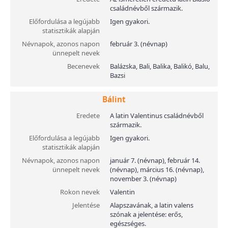
családnévből származik.
Előfordulása a legújabb
Igen gyakori.
statisztikák alapján
Névnapok, azonos napon
február 3. (névnap)
ünnepelt nevek
Becenevek
Balázska, Bali, Balika, Balikó, Balu,
Bazsi
Bálint
Eredete
A latin Valentinus családnévből
származik.
Előfordulása a legújabb
Igen gyakori.
statisztikák alapján
Névnapok, azonos napon
január 7. (névnap), február 14.
ünnepelt nevek
(névnap), március 16. (névnap),
november 3. (névnap)
Rokon nevek
Valentin
Jelentése
Alapszavának, a latin valens
szónak a jelentése: erős,
egészséges.