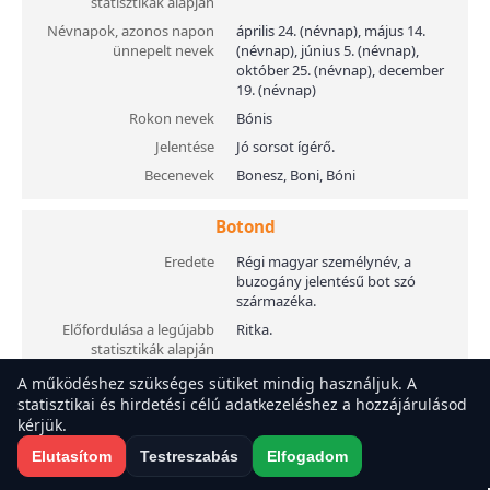
statisztikák alapján
Névnapok, azonos napon
április 24. (névnap), május 14.
ünnepelt nevek
(névnap), június 5. (névnap),
október 25. (névnap), december
19. (névnap)
Rokon nevek
Bónis
Jelentése
Jó sorsot ígérő.
Becenevek
Bonesz, Boni, Bóni
Botond
Eredete
Régi magyar személynév, a
buzogány jelentésű bot szó
származéka.
Előfordulása a legújabb
Ritka.
statisztikák alapján
Névnapok, azonos napon
május 16. (névnap), július 28.
A működéshez szükséges sütiket mindig használjuk. A
ünnepelt nevek
(névnap)
statisztikai és hirdetési célú adatkezeléshez a hozzájárulásod
A weboldal sütiket használ a felhasználói élmény javítása érdekében.
kérjük.
Becenevek
Boti, Botika
Elfogadod a sütiket?
Elutasítom
Testreszabás
Elfogadom
Elfogadom
Elutasítom
Brúnó