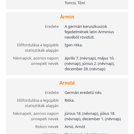
Toncsi, Tóni
Ármin
Eredete
A germán keruszkuszok
fejedelmének latin Arminius
nevéből rövidült.
Előfordulása a legújabb
Igen ritka.
statisztikák alapján
Névnapok, azonos napon
április 7. (névnap), május 10.
ünnepelt nevek
(névnap), június 2. (névnap),
december 28. (névnap)
Arnold
Eredete
Germán eredetű név.
Előfordulása a legújabb
Ritka.
statisztikák alapján
Névnapok, azonos napon
június 18. (névnap), július 18.
ünnepelt nevek
(névnap), december 1. (névnap)
Rokon nevek
Arnó, Arnót