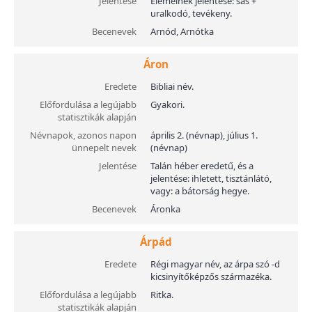
Jelentése
Elemeinek jelentése: sas +
uralkodó, tevékeny.
Becenevek
Arnód, Arnótka
Áron
Eredete
Bibliai név.
Előfordulása a legújabb
Gyakori.
statisztikák alapján
Névnapok, azonos napon
április 2. (névnap), július 1.
ünnepelt nevek
(névnap)
Jelentése
Talán héber eredetű, és a
jelentése: ihletett, tisztánlátó,
vagy: a bátorság hegye.
Becenevek
Áronka
Árpád
Eredete
Régi magyar név, az árpa szó -d
kicsinyítőképzős származéka.
Előfordulása a legújabb
Ritka.
statisztikák alapján