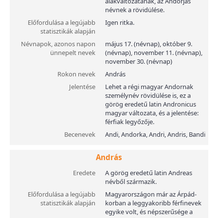
alakváltozatának, az Andorjás
névnek a rövidülése.
Előfordulása a legújabb
Igen ritka.
statisztikák alapján
Névnapok, azonos napon
május 17. (névnap), október 9.
ünnepelt nevek
(névnap), november 11. (névnap),
november 30. (névnap)
Rokon nevek
András
Jelentése
Lehet a régi magyar Andornak
személynév rövidülése is, ez a
görög eredetű latin Andronicus
magyar változata, és a jelentése:
férfiak legyőzője.
Becenevek
Andi, Andorka, Andri, Andris, Bandi
András
Eredete
A görög eredetű latin Andreas
névből származik.
Előfordulása a legújabb
Magyarországon már az Árpád-
statisztikák alapján
korban a leggyakoribb férfinevek
egyike volt, és népszerűsége a