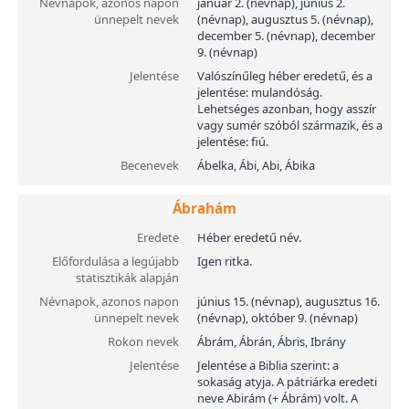
Névnapok, azonos napon
január 2. (névnap), június 2.
ünnepelt nevek
(névnap), augusztus 5. (névnap),
december 5. (névnap), december
9. (névnap)
Jelentése
Valószínűleg héber eredetű, és a
jelentése: mulandóság.
Lehetséges azonban, hogy asszír
vagy sumér szóból származik, és a
jelentése: fiú.
Becenevek
Ábelka, Ábi, Abi, Ábika
Ábrahám
Eredete
Héber eredetű név.
Előfordulása a legújabb
Igen ritka.
statisztikák alapján
Névnapok, azonos napon
június 15. (névnap), augusztus 16.
ünnepelt nevek
(névnap), október 9. (névnap)
Rokon nevek
Ábrám, Ábrán, Ábris, Ibrány
Jelentése
Jelentése a Biblia szerint: a
sokaság atyja. A pátriárka eredeti
neve Abirám (+ Ábrám) volt. A