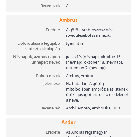
Becenevek
Ali
Ambrus
Eredete
A görög Ambrosziosz név
rövidüléséből származik.
Előfordulása a legújabb
Igen ritka.
statisztikák alapján
Névnapok, azonos napon
július 19. (névnap), október 16.
ünnepelt nevek
(névnap), október 18. (névnap),
december 7. (névnap)
Rokon nevek
Ambos, Ambró
Jelentése
Halhatatlan. A görög
mitológiában ambrózia az istenek
örök ifjúságot biztosító eledelének
a neve.
Becenevek
Ambi, Ambró, Ambruska, Brusi
Andor
Eredete
Az András régi magyar