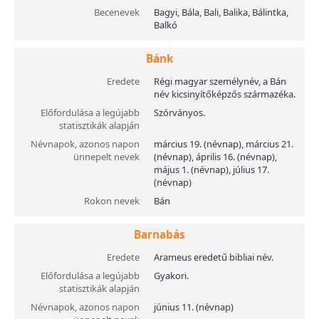
Becenevek
Bagyi, Bála, Bali, Balika, Bálintka,
Balkó
Bánk
Eredete
Régi magyar személynév, a Bán
név kicsinyítőképzős származéka.
Előfordulása a legújabb
Szórványos.
statisztikák alapján
Névnapok, azonos napon
március 19. (névnap), március 21.
ünnepelt nevek
(névnap), április 16. (névnap),
május 1. (névnap), július 17.
(névnap)
Rokon nevek
Bán
Barnabás
Eredete
Arameus eredetű bibliai név.
Előfordulása a legújabb
Gyakori.
statisztikák alapján
Névnapok, azonos napon
június 11. (névnap)