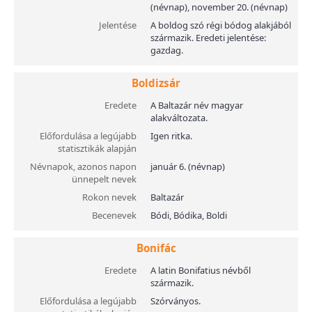
(névnap), november 20. (névnap)
Jelentése
A boldog szó régi bódog alakjából
származik. Eredeti jelentése:
gazdag.
Boldizsár
Eredete
A Baltazár név magyar
alakváltozata.
Előfordulása a legújabb
Igen ritka.
statisztikák alapján
Névnapok, azonos napon
január 6. (névnap)
ünnepelt nevek
Rokon nevek
Baltazár
Becenevek
Bódi, Bódika, Boldi
Bonifác
Eredete
A latin Bonifatius névből
származik.
Előfordulása a legújabb
Szórványos.