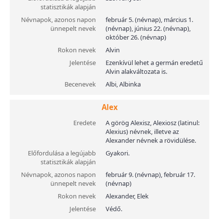
statisztikák alapján
Névnapok, azonos napon
február 5. (névnap), március 1.
ünnepelt nevek
(névnap), június 22. (névnap),
október 26. (névnap)
Rokon nevek
Alvin
Jelentése
Ezenkívül lehet a germán eredetű
Alvin alakváltozata is.
Becenevek
Albi, Albinka
Alex
Eredete
A görög Alexisz, Alexiosz (latinul:
Alexius) névnek, illetve az
Alexander névnek a rövidülése.
Előfordulása a legújabb
Gyakori.
statisztikák alapján
Névnapok, azonos napon
február 9. (névnap), február 17.
ünnepelt nevek
(névnap)
Rokon nevek
Alexander, Elek
Jelentése
Védő.