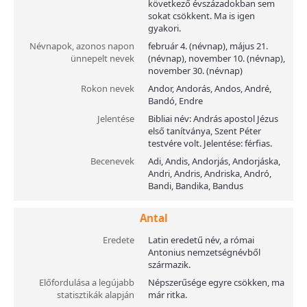
következő évszázadokban sem
sokat csökkent. Ma is igen
gyakori.
Névnapok, azonos napon
február 4. (névnap), május 21.
ünnepelt nevek
(névnap), november 10. (névnap),
november 30. (névnap)
Rokon nevek
Andor, Andorás, Andos, André,
Bandó, Endre
Jelentése
Bibliai név: András apostol Jézus
első tanítványa, Szent Péter
testvére volt. Jelentése: férfias.
Becenevek
Adi, Andis, Andorjás, Andorjáska,
Andri, Andris, Andriska, Andró,
Bandi, Bandika, Bandus
Antal
Eredete
Latin eredetű név, a római
Antonius nemzetségnévből
származik.
Előfordulása a legújabb
Népszerűsége egyre csökken, ma
statisztikák alapján
már ritka.