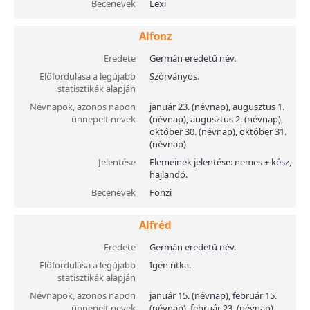
Becenevek
Lexi
Alfonz
Eredete
Germán eredetű név.
Előfordulása a legújabb
Szórványos.
statisztikák alapján
Névnapok, azonos napon
január 23. (névnap), augusztus 1.
ünnepelt nevek
(névnap), augusztus 2. (névnap),
október 30. (névnap), október 31.
(névnap)
Jelentése
Elemeinek jelentése: nemes + kész,
hajlandó.
Becenevek
Fonzi
Alfréd
Eredete
Germán eredetű név.
Előfordulása a legújabb
Igen ritka.
statisztikák alapján
Névnapok, azonos napon
január 15. (névnap), február 15.
ünnepelt nevek
(névnap), február 23. (névnap),