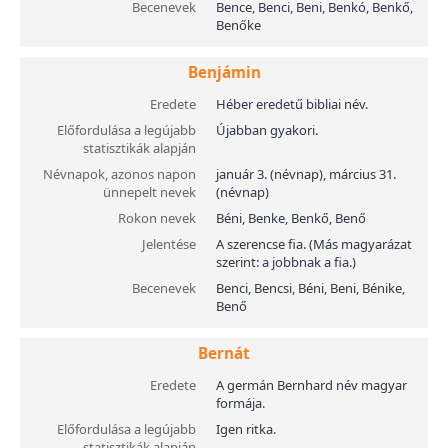
Becenevek
Bence, Benci, Beni, Benkó, Benkő,
Benőke
Benjámin
Eredete
Héber eredetű bibliai név.
Előfordulása a legújabb
Újabban gyakori.
statisztikák alapján
Névnapok, azonos napon
január 3. (névnap), március 31.
ünnepelt nevek
(névnap)
Rokon nevek
Béni, Benke, Benkő, Benő
Jelentése
A szerencse fia. (Más magyarázat
szerint: a jobbnak a fia.)
Becenevek
Benci, Bencsi, Béni, Beni, Bénike,
Benő
Bernát
Eredete
A germán Bernhard név magyar
formája.
Előfordulása a legújabb
Igen ritka.
statisztikák alapján