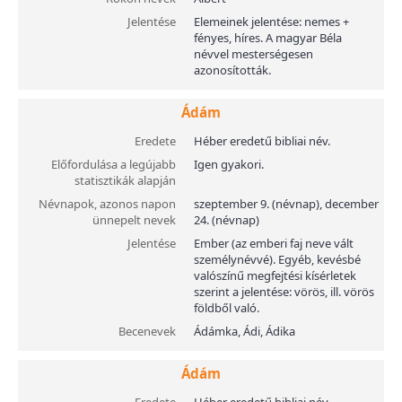
Jelentése
Elemeinek jelentése: nemes +
fényes, híres. A magyar Béla
névvel mesterségesen
azonosították.
Ádám
Eredete
Héber eredetű bibliai név.
Előfordulása a legújabb
Igen gyakori.
statisztikák alapján
Névnapok, azonos napon
szeptember 9. (névnap), december
ünnepelt nevek
24. (névnap)
Jelentése
Ember (az emberi faj neve vált
személynévvé). Egyéb, kevésbé
valószínű megfejtési kísérletek
szerint a jelentése: vörös, ill. vörös
földből való.
Becenevek
Ádámka, Ádi, Ádika
Ádám