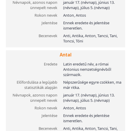
Névnapok, azonos napon
január 17. (névnap), június 13.
ünnepelt nevek
(névnap), július 5. (névnap)
Rokon nevek
Anton, Antos
Jelentése
Ennek eredete és jelentése
ismeretlen.
Becenevek
Anti, Antika, Anton, Tancsi, Tani,
Toncsi, Tóni
Antal
Eredete
Latin eredetű név, a római
Antonius nemzetségnévből
származik.
Előfordulása a legújabb
Népszerűsége egyre csökken, ma
statisztikák alapján
már ritka.
Névnapok, azonos napon
január 17. (névnap), június 13.
ünnepelt nevek
(névnap), július 5. (névnap)
Rokon nevek
Anton, Antos
Jelentése
Ennek eredete és jelentése
ismeretlen.
Becenevek
Anti, Antika, Anton, Tancsi, Tani,