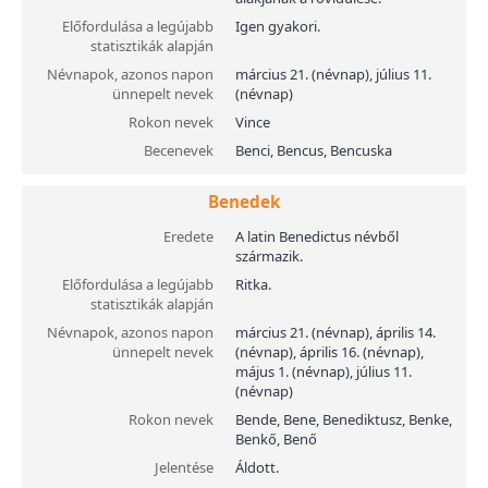
Előfordulása a legújabb
Igen gyakori.
statisztikák alapján
Névnapok, azonos napon
március 21. (névnap), július 11.
ünnepelt nevek
(névnap)
Rokon nevek
Vince
Becenevek
Benci, Bencus, Bencuska
Benedek
Eredete
A latin Benedictus névből
származik.
Előfordulása a legújabb
Ritka.
statisztikák alapján
Névnapok, azonos napon
március 21. (névnap), április 14.
ünnepelt nevek
(névnap), április 16. (névnap),
május 1. (névnap), július 11.
(névnap)
Rokon nevek
Bende, Bene, Benediktusz, Benke,
Benkő, Benő
Jelentése
Áldott.