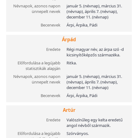
Névnapok, azonos napon
január 5. (névnap), március 31.
ünnepelt nevek
(névnap), április 7. (névnap),
december 11. (névnap)
Becenevek
Árpi, Árpika, Pádi
Árpád
Eredete
Régi magyar név, az árpa szó -d
kicsinyítőképzős származéka.
Előfordulása a legújabb
Ritka.
statisztikák alapján
Névnapok, azonos napon
január 5. (névnap), március 31.
ünnepelt nevek
(névnap), április 7. (névnap),
december 11. (névnap)
Becenevek
Árpi, Árpika, Pádi
Artúr
Eredete
Valószínűleg egy kelta eredetű
angol névből származik.
Előfordulása a legújabb
Szórványos.