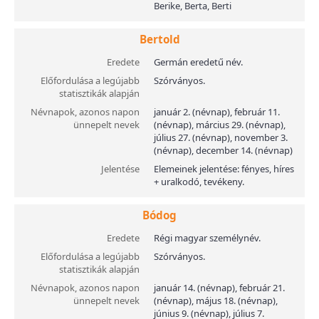
Berike, Berta, Berti
Bertold
Eredete
Germán eredetű név.
Előfordulása a legújabb
Szórványos.
statisztikák alapján
Névnapok, azonos napon
január 2. (névnap), február 11.
ünnepelt nevek
(névnap), március 29. (névnap),
július 27. (névnap), november 3.
(névnap), december 14. (névnap)
Jelentése
Elemeinek jelentése: fényes, híres
+ uralkodó, tevékeny.
Bódog
Eredete
Régi magyar személynév.
Előfordulása a legújabb
Szórványos.
statisztikák alapján
Névnapok, azonos napon
január 14. (névnap), február 21.
ünnepelt nevek
(névnap), május 18. (névnap),
június 9. (névnap), július 7.