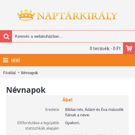
0 termék - 0 Ft
MENÜ
Főoldal
Névnapok
Névnapok
Ábel
Eredete
Bibliai név, Ádám és Éva második
fiának a neve.
Előfordulása a legújabb
Gyakori.
statisztikák alapján