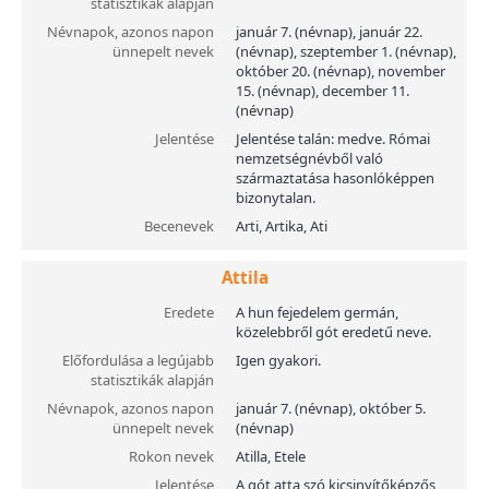
statisztikák alapján
Névnapok, azonos napon
január 7. (névnap), január 22.
ünnepelt nevek
(névnap), szeptember 1. (névnap),
október 20. (névnap), november
15. (névnap), december 11.
(névnap)
Jelentése
Jelentése talán: medve. Római
nemzetségnévből való
származtatása hasonlóképpen
bizonytalan.
Becenevek
Arti, Artika, Ati
Attila
Eredete
A hun fejedelem germán,
közelebbről gót eredetű neve.
Előfordulása a legújabb
Igen gyakori.
statisztikák alapján
Névnapok, azonos napon
január 7. (névnap), október 5.
ünnepelt nevek
(névnap)
Rokon nevek
Atilla, Etele
Jelentése
A gót atta szó kicsinyítőképzős