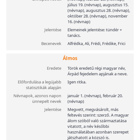
július 19. (névnap), augusztus 15.
(névnap), augusztus 28. (névnap),
október 28. (névnap), november
16. (névnap)
Jelentése
Elemeinek jelentése: tündér +
tanács.
Becenevek
Alfrédka, Ali, Frédi, Frédike, Frici
Álmos
Eredete
Török eredetű régi magyar név,
Árpád fejedelem apjának a neve.
Előfordulása a legújabb
Igen ritka.
statisztikák alapján
Névnapok, azonos napon
január 1. (névnap), február 20.
ünnepelt nevek
(névnap)
Jelentése
Megvett, megvásárolt, más
feltevés szerint: szerző. A magyar
álom szóból való származtatása
vitatott, a név későbbi
használatában azonban szerepet
játszhatott a közszó is.