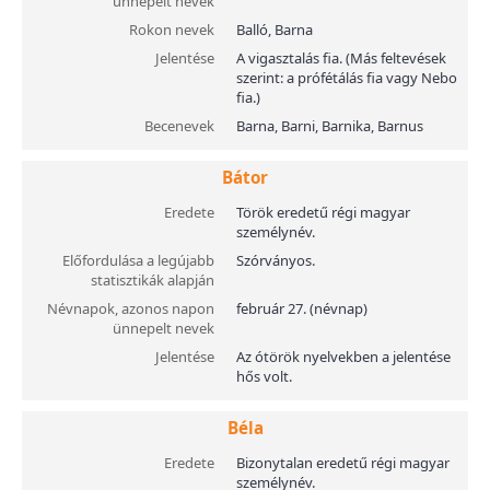
ünnepelt nevek
Rokon nevek
Balló, Barna
Jelentése
A vigasztalás fia. (Más feltevések
szerint: a prófétálás fia vagy Nebo
fia.)
Becenevek
Barna, Barni, Barnika, Barnus
Bátor
Eredete
Török eredetű régi magyar
személynév.
Előfordulása a legújabb
Szórványos.
statisztikák alapján
Névnapok, azonos napon
február 27. (névnap)
ünnepelt nevek
Jelentése
Az ótörök nyelvekben a jelentése
hős volt.
Béla
Eredete
Bizonytalan eredetű régi magyar
személynév.