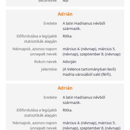
Becenevek
Adi
Adrián
Eredete
A latin Hadrianus névből
származik.
Előfordulása a legújabb
Ritka.
statisztikák alapján
Névnapok, azonos napon
március 4. (névnap), március 5.
ünnepelt nevek
(névnap), szeptember 8. (névnap)
Rokon nevek
Adorján
Jelentése
(A Velence tartományban levő)
Hadria városából való (férfi).
Adrián
Eredete
A latin Hadrianus névből
származik.
Előfordulása a legújabb
Ritka.
statisztikák alapján
Névnapok, azonos napon
március 4. (névnap), március 5.
ünnepelt nevek
(névnap), szeptember 8. (névnap)