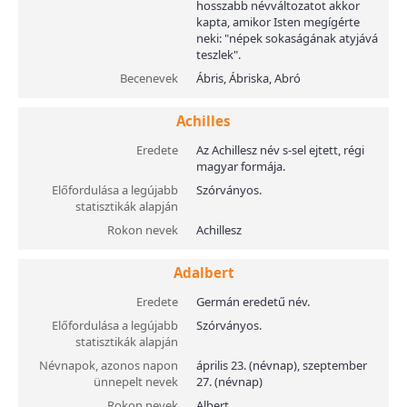
hosszabb névváltozatot akkor
kapta, amikor Isten megígérte
neki: "népek sokaságának atyjává
teszlek".
Becenevek
Ábris, Ábriska, Abró
Achilles
Eredete
Az Achillesz név s-sel ejtett, régi
magyar formája.
Előfordulása a legújabb
Szórványos.
statisztikák alapján
Rokon nevek
Achillesz
Adalbert
Eredete
Germán eredetű név.
Előfordulása a legújabb
Szórványos.
statisztikák alapján
Névnapok, azonos napon
április 23. (névnap), szeptember
ünnepelt nevek
27. (névnap)
Rokon nevek
Albert