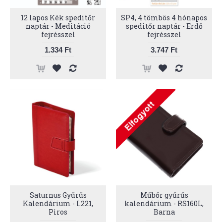
12 lapos Kék speditőr
SP4, 4 tömbös 4 hónapos
naptár - Meditáció
speditőr naptár - Erdő
fejrésszel
fejrésszel
1.334 Ft
3.747 Ft
Saturnus Gyűrűs
Műbőr gyűrűs
Kalendárium - L221,
kalendárium - RS160L,
Piros
Barna