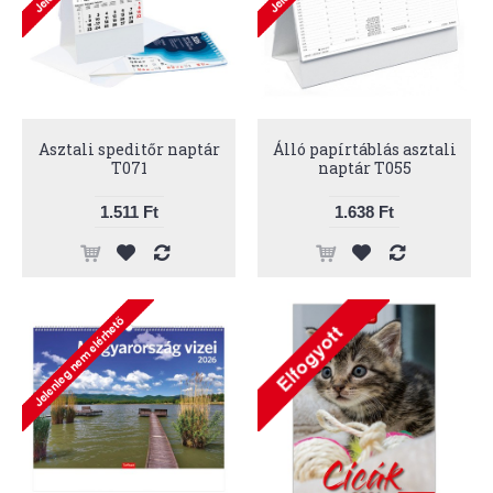
Asztali speditőr naptár
Álló papírtáblás asztali
T071
naptár T055
1.511 Ft
1.638 Ft