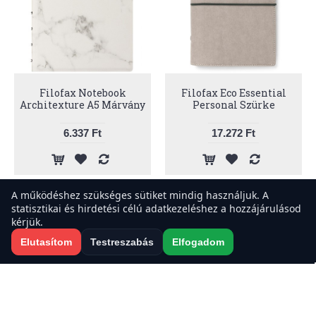
Filofax Notebook
Filofax Eco Essential
Architexture A5 Márvány
Personal Szürke
6.337 Ft
17.272 Ft
A működéshez szükséges sütiket mindig használjuk. A
statisztikai és hirdetési célú adatkezeléshez a hozzájárulásod
A weboldal sütiket használ a felhasználói élmény javítása érdekében.
kérjük.
Elfogadod a sütiket?
Elutasítom
Testreszabás
Elfogadom
Elfogadom
Elutasítom