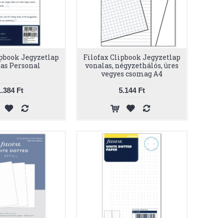
ipbook Jegyzetlap
Filofax Clipbook Jegyzetlap
as Personal
vonalas, négyzethálós, üres
vegyes csomag A4
1.384 Ft
5.144 Ft