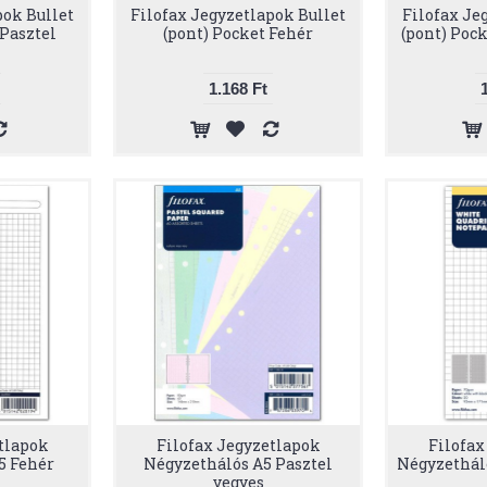
pok Bullet
Filofax Jegyzetlapok Bullet
Filofax Je
 Pasztel
(pont) Pocket Fehér
(pont) Pock
1.168 Ft
tlapok
Filofax Jegyzetlapok
Filofax
5 Fehér
Négyzethálós A5 Pasztel
Négyzethál
vegyes