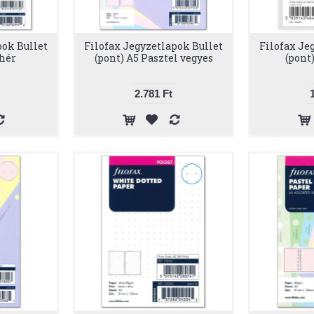
pok Bullet
Filofax Jegyzetlapok Bullet
Filofax Je
ehér
(pont) A5 Pasztel vegyes
(pont
2.781 Ft