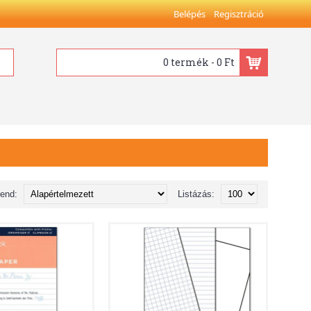
Belépés
Regisztráció
0 termék - 0 Ft
rend:
Listázás: