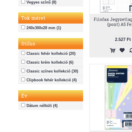
Vegyes színű (8)
Tok méret
Filofax Jegyzetla
(pont) A5 F
240x300x28 mm (1)
2.527 Ft
Stílus
Classic fehér kollekció (20)
Classic krém kollekció (6)
Classic színes kollekció (30)
Clipbook fehér kollekció (4)
Év
Dátum nélküli (4)