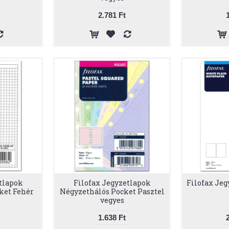
2.781 Ft
tlapok
Filofax Jegyzetlapok
Filofax Jeg
ket Fehér
Négyzethálós Pocket Pasztel
vegyes
1.638 Ft