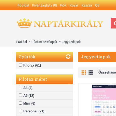
Főoldal
Kívánságlista (
0
)
Fiók
Kosár
Kassza
QS
Főoldal
Filofax betétlapok
Jegyzetlapok
Jegyzetlapok
Gyártók
Filofax (61)
Összehason
Filofax méret
A4 (4)
A5 (12)
Mini (8)
Personal (21)