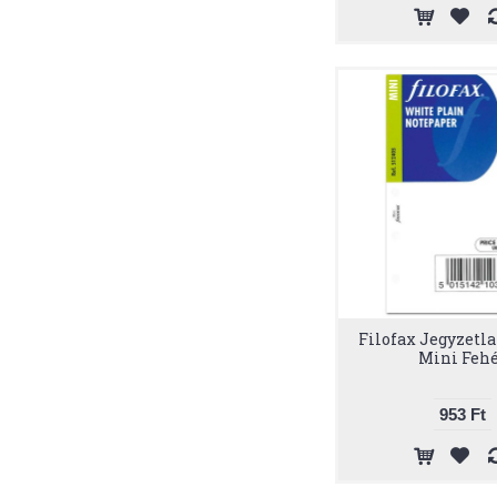
Filofax Jegyzetl
Mini Feh
953 Ft