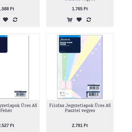
1.588 Ft
1.765 Ft
yzetlapok Üres A5
Filofax Jegyzetlapok Üres A5
Fehér
Pasztel vegyes
2.527 Ft
2.781 Ft