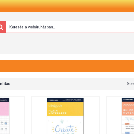
lítás
Sor