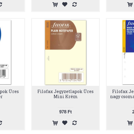
apok Üres
Filofax Jegyzetlapok Üres
Filofax J
ér
Mini Krém
nagy csoma
978 Ft