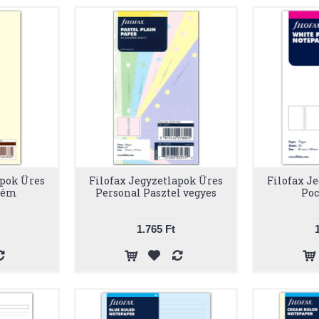
apok Üres
Filofax Jegyzetlapok Üres
Filofax J
rém
Personal Pasztel vegyes
Poc
1.765 Ft