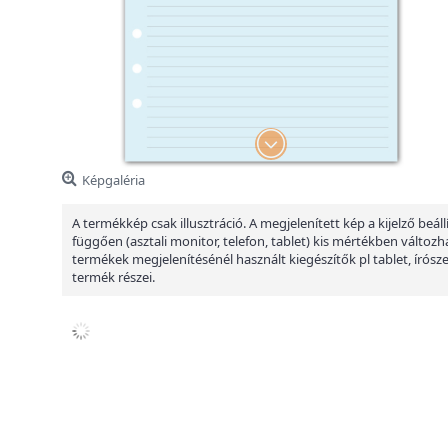
Képgaléria
A termékkép csak illusztráció. A megjelenített kép a kijelző beáll
függően (asztali monitor, telefon, tablet) kis mértékben változha
termékek megjelenítésénél használt kiegészítők pl tablet, írósz
termék részei.