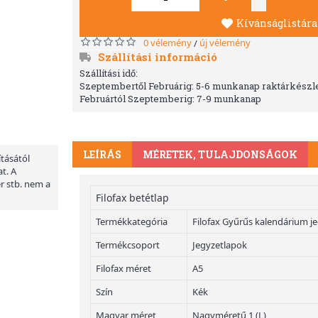
Kívánságlistára
0 vélemény
új vélemény
/
Szállítási információ
Szállítási idő:
Szeptembertől Februárig: 5-6 munkanap raktárkészle
Februártól Szeptemberig: 7-9 munkanap
LEÍRÁS
MÉRETEK, TULAJDONSÁGOK
ításától
t. A
er stb. nem a
Filofax betétlap
Termékkategória
Filofax Gyűrűs kalendárium j
Termékcsoport
Jegyzetlapok
Filofax méret
A5
Szín
Kék
Magyar méret
Nagyméretű 1 (L)