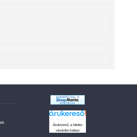
sek
Árukereső, a hiteles
vásárlási kalauz