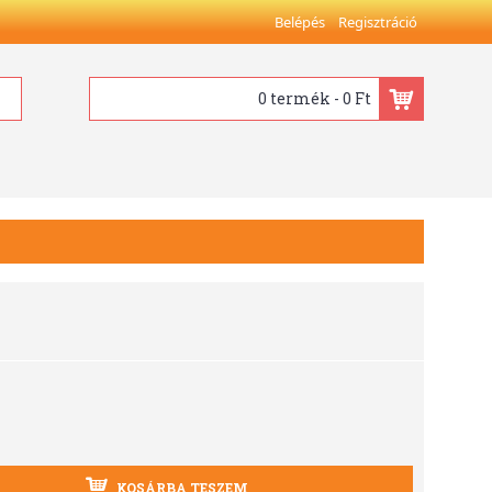
Belépés
Regisztráció
0 termék - 0 Ft
KOSÁRBA TESZEM