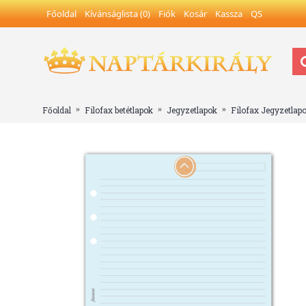
Főoldal
Kívánságlista (
0
)
Fiók
Kosár
Kassza
QS
Főoldal
Filofax betétlapok
Jegyzetlapok
Filofax Jegyzetlap