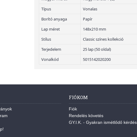
Típus
Vonalas
Borító anyaga
Papír
Lap méret
148x210 mm
Stílus
Classic színes kollekció
Terjedelem
25 lap (50 oldal)
Vonalkód
5015142020200
FIÓKOM
ványok
Fiók
gram
Rendelés követés
GY.I.K. - Gyakran ismétlődő kérdé
p!