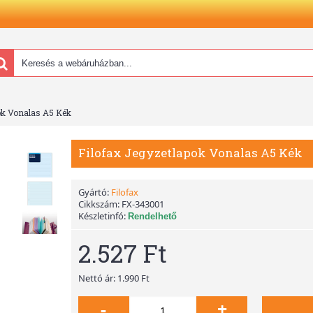
ok Vonalas A5 Kék
Filofax Jegyzetlapok Vonalas A5 Kék
Gyártó:
Filofax
Cikkszám:
FX-343001
Készletinfó:
Rendelhető
2.527 Ft
Nettó ár: 1.990 Ft
-
+