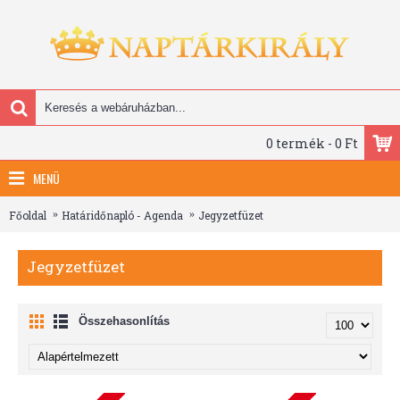
0 termék - 0 Ft
MENÜ
Főoldal
Határidőnapló - Agenda
Jegyzetfüzet
Jegyzetfüzet
Összehasonlítás