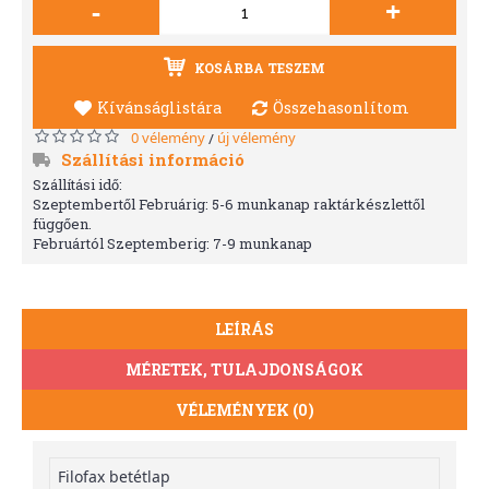
-
+
KOSÁRBA TESZEM
Kívánságlistára
Összehasonlítom
0 vélemény
új vélemény
/
Szállítási információ
Szállítási idő:
Szeptembertől Februárig: 5-6 munkanap raktárkészlettől
függően.
Februártól Szeptemberig: 7-9 munkanap
LEÍRÁS
MÉRETEK, TULAJDONSÁGOK
VÉLEMÉNYEK (0)
Filofax betétlap