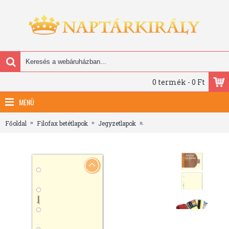
0 termék - 0 Ft
MENÜ
Főoldal
Filofax betétlapok
Jegyzetlapok
Filofax Jegyzetlapok Üres 