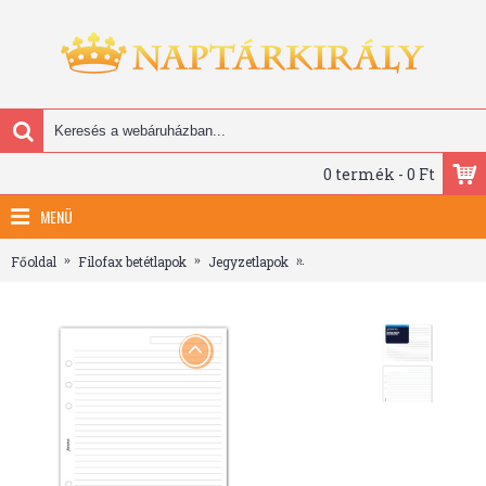
0 termék - 0 Ft
MENÜ
Főoldal
Filofax betétlapok
Jegyzetlapok
Filofax Jegyzetlapok Vonala