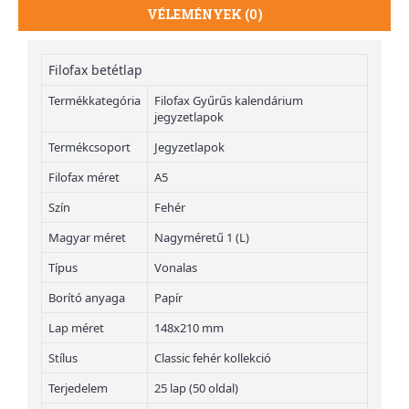
VÉLEMÉNYEK (0)
Filofax betétlap
Termékkategória
Filofax Gyűrűs kalendárium
jegyzetlapok
Termékcsoport
Jegyzetlapok
Filofax méret
A5
Szín
Fehér
Magyar méret
Nagyméretű 1 (L)
Típus
Vonalas
Borító anyaga
Papír
Lap méret
148x210 mm
Stílus
Classic fehér kollekció
Terjedelem
25 lap (50 oldal)