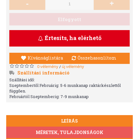
-
+
Elfogyott
Értesíts, ha elérhető
Kívánságlistára
Összehasonlítom
0 vélemény
új vélemény
/
Szállítási információ
Szállítási idő:
Szeptembertől Februárig: 5-6 munkanap raktárkészlettől
függően.
Februártól Szeptemberig: 7-9 munkanap
LEÍRÁS
MÉRETEK, TULAJDONSÁGOK