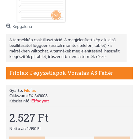
Képgaléria
A termékkép csak illusztráció. A megjelenített kép a kijelző
beállításától függően (asztali monitor, telefon, tablet) kis
mértékben változhat. A termékek megjelenítésénél használt
kiegészítők pl tablet, írószer stb. nem a termék részei.
Filofax Jegyzetlapok Vonalas A5 Fehér
Gyártó:
Filofax
Cikkszám:
FX-343008
Készletinfó:
Elfogyott
2.527 Ft
Nettó ár: 1.990 Ft