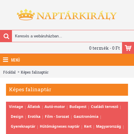
0 termék - 0 Ft
MENÜ
Főoldal
Képes falinaptár
Képes falinaptár
Vintage
Állatok
Autó-motor
Budapest
Családi tervező
Design
Erotika
Film - Sorozat
Gasztronómia
Gyereknaptár
Hűtőmágneses naptár
Kert
Magyarország