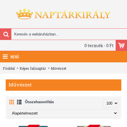
0 termék - 0 Ft
MENÜ
Főoldal
Képes falinaptár
Művészet
Művészet
Összehasonlítás