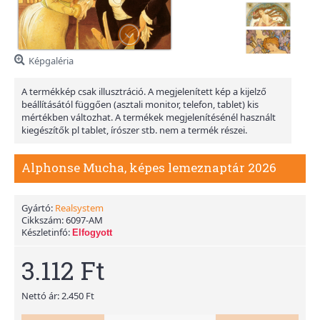
Képgaléria
A termékkép csak illusztráció. A megjelenített kép a kijelző
beállításától függően (asztali monitor, telefon, tablet) kis
mértékben változhat. A termékek megjelenítésénél használt
kiegészítők pl tablet, írószer stb. nem a termék részei.
Alphonse Mucha, képes lemeznaptár 2026
Gyártó:
Realsystem
Cikkszám:
6097-AM
Készletinfó:
Elfogyott
3.112 Ft
Nettó ár: 2.450 Ft