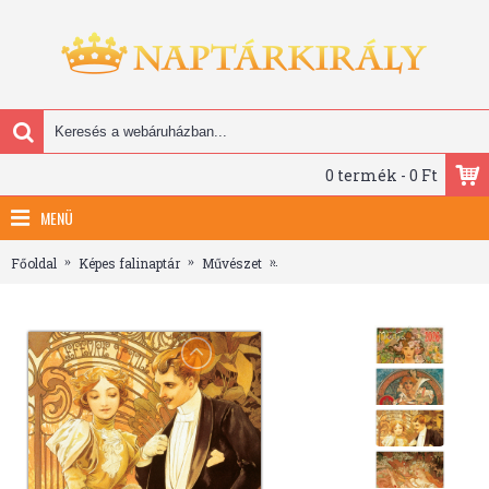
0 termék - 0 Ft
MENÜ
Főoldal
Képes falinaptár
Művészet
Alphonse Mucha, képes lemeznap