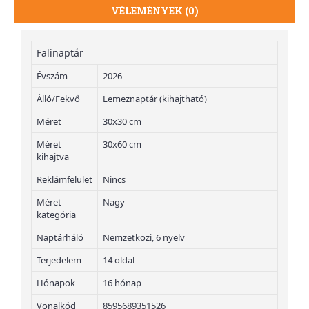
VÉLEMÉNYEK (0)
Falinaptár
Évszám
2026
Álló/Fekvő
Lemeznaptár (kihajtható)
Méret
30x30 cm
Méret
30x60 cm
kihajtva
Reklámfelület
Nincs
Méret
Nagy
kategória
Naptárháló
Nemzetközi, 6 nyelv
Terjedelem
14 oldal
Hónapok
16 hónap
Vonalkód
8595689351526