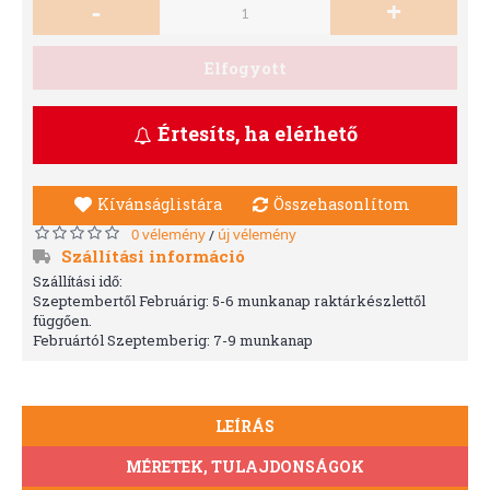
-
+
Elfogyott
Értesíts, ha elérhető
Kívánságlistára
Összehasonlítom
0 vélemény
új vélemény
/
Szállítási információ
Szállítási idő:
Szeptembertől Februárig: 5-6 munkanap raktárkészlettől
függően.
Februártól Szeptemberig: 7-9 munkanap
LEÍRÁS
MÉRETEK, TULAJDONSÁGOK