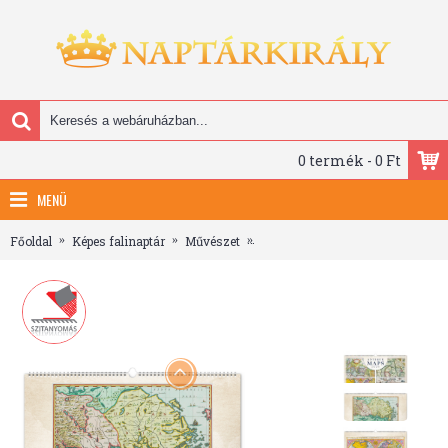
0 termék - 0 Ft
MENÜ
Főoldal
Képes falinaptár
Művészet
Antique Maps, képes falinaptár 