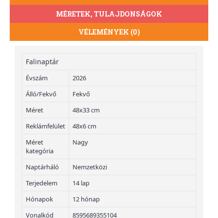
MÉRETEK, TULAJDONSÁGOK
VÉLEMÉNYEK (0)
Falinaptár
Évszám
2026
Álló/Fekvő
Fekvő
Méret
48x33 cm
Reklámfelület
48x6 cm
Méret
Nagy
kategória
Naptárháló
Nemzetközi
Terjedelem
14 lap
Hónapok
12 hónap
Vonalkód
8595689355104