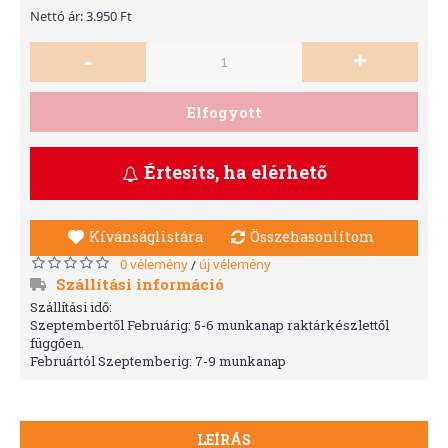
Nettó ár: 3.950 Ft
-
+
Elfogyott
Értesíts, ha elérhető
Kívánságlistára
Összehasonlítom
0 vélemény
új vélemény
/
Szállítási információ
Szállítási idő:
Szeptembertől Februárig: 5-6 munkanap raktárkészlettől
függően.
Februártól Szeptemberig: 7-9 munkanap
LEÍRÁS