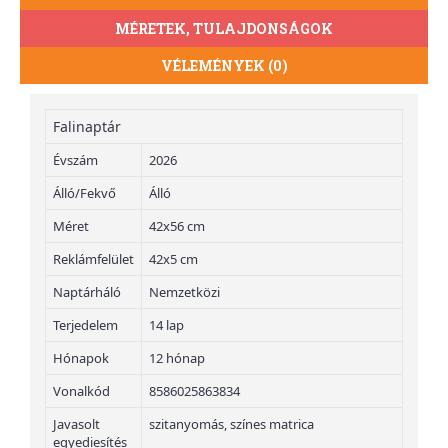
MÉRETEK, TULAJDONSÁGOK
VÉLEMÉNYEK (0)
Falinaptár
Évszám
2026
Álló/Fekvő
Álló
Méret
42x56 cm
Reklámfelület
42x5 cm
Naptárháló
Nemzetközi
Terjedelem
14 lap
Hónapok
12 hónap
Vonalkód
8586025863834
Javasolt
szitanyomás, színes matrica
egyediesítés