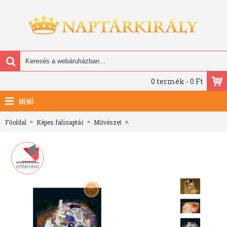
0 termék - 0 Ft
MENÜ
Főoldal
Képes falinaptár
Művészet
Gustav Klimt, képes falinaptár 2