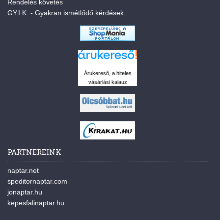
Rendelés követés
GY.I.K. - Gyakran ismétlődő kérdések
Árukereső, a hiteles
vásárlási kalauz
PARTNEREINK
naptar.net
speditornaptar.com
jonaptar.hu
kepesfalinaptar.hu