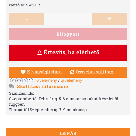
Nettó ár: 9.450 Ft
-
+
Elfogyott
Értesíts, ha elérhető
Kívánságlistára
Összehasonlítom
0 vélemény
új vélemény
/
Szállítási információ
Szállítási idő:
Szeptembertől Februárig: 5-6 munkanap raktárkészlettől
függően.
Februártól Szeptemberig: 7-9 munkanap
LEÍRÁS