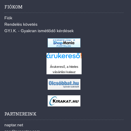
FIÓKOM
Fiók
Rendelés követés
GY.I.K. - Gyakran ismétlődő kérdések
Árukereső, a hiteles
vásárlási kalauz
PARTNEREINK
naptar.net