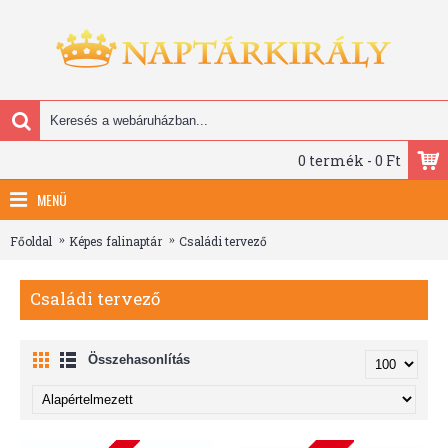
0 termék - 0 Ft
MENÜ
Főoldal
Képes falinaptár
Családi tervező
Családi tervező
Összehasonlítás