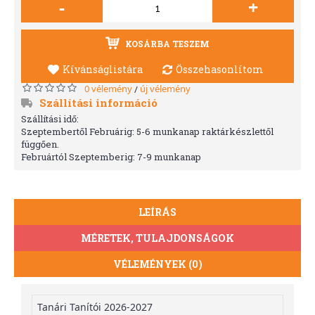
-
+
KOSÁRBA TESZEM
Kívánságlistára
Összehasonlítom
0 vélemény
új vélemény
/
Szállítási információ
Szállítási idő:
Szeptembertől Februárig: 5-6 munkanap raktárkészlettől
függően.
Februártól Szeptemberig: 7-9 munkanap
LEÍRÁS
MÉRETEK, TULAJDONSÁGOK
VÉLEMÉNYEK (0)
Tanári Tanítói 2026-2027