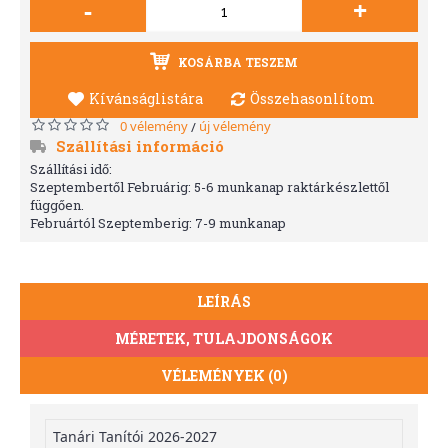
-
+
KOSÁRBA TESZEM
Kívánságlistára
Összehasonlítom
0 vélemény
új vélemény
/
Szállítási információ
Szállítási idő:
Szeptembertől Februárig: 5-6 munkanap raktárkészlettől
függően.
Februártól Szeptemberig: 7-9 munkanap
LEÍRÁS
MÉRETEK, TULAJDONSÁGOK
VÉLEMÉNYEK (0)
Tanári Tanítói 2026-2027