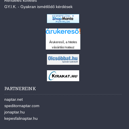
Rendelés követés
GY.I.K. - Gyakran ismétlődő kérdések
Árukereső, a hiteles
vásárlási kalauz
PARTNEREINK
naptar.net
speditornaptar.com
jonaptar.hu
kepesfalinaptar.hu