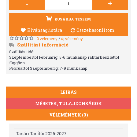
-
+
KOSÁRBA TESZEM
Kívánságlistára
Összehasonlítom
0 vélemény
új vélemény
/
Szállítási információ
Szállítási idő:
Szeptembertől Februárig: 5-6 munkanap raktárkészlettől
függően.
Februártól Szeptemberig: 7-9 munkanap
LEÍRÁS
MÉRETEK, TULAJDONSÁGOK
VÉLEMÉNYEK (0)
Tanári Tanítói 2026-2027