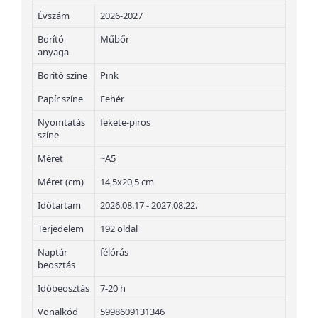
Évszám
2026-2027
Borító
Műbőr
anyaga
Borító színe
Pink
Papír színe
Fehér
Nyomtatás
fekete-piros
színe
Méret
~A5
Méret (cm)
14,5x20,5 cm
Időtartam
2026.08.17 - 2027.08.22.
Terjedelem
192 oldal
Naptár
félórás
beosztás
Időbeosztás
7-20 h
Vonalkód
5998609131346