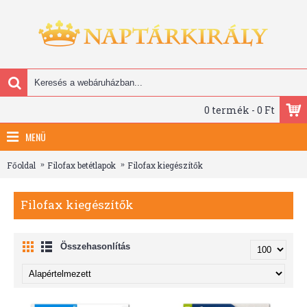
0 termék - 0 Ft
MENÜ
Főoldal
Filofax betétlapok
Filofax kiegészítők
Filofax kiegészítők
Összehasonlítás