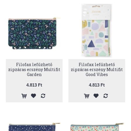
Filofax lefűzhető
Filofax lefűzhető
zipzáras erszény Multifit
zipzáras erszény Multifit
Garden
Good Vibes
4.813 Ft
4.813 Ft