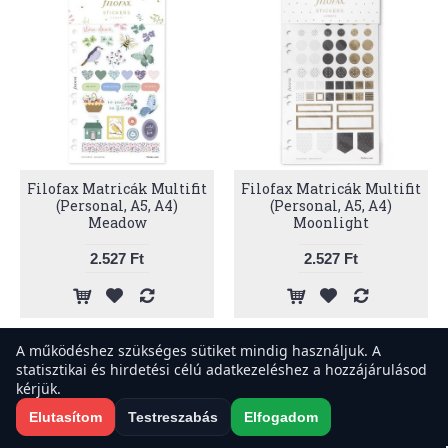
Filofax Matricák Multifit
Filofax Matricák Multifit
(Personal, A5, A4)
(Personal, A5, A4)
Meadow
Moonlight
2.527 Ft
2.527 Ft
A működéshez szükséges sütiket mindig használjuk. A
statisztikai és hirdetési célú adatkezeléshez a hozzájárulásod
A weboldal sütiket használ a felhasználói élmény javítása érdekében.
kérjük.
Elfogadod a sütiket?
Elutasítom
Testreszabás
Elfogadom
Elfogadom
Elutasítom