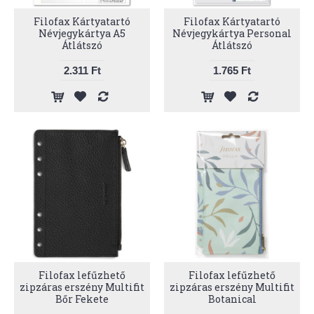
Filofax Kártyatartó
Filofax Kártyatartó
Névjegykártya A5
Névjegykártya Personal
Átlátszó
Átlátszó
2.311 Ft
1.765 Ft
Filofax lefűzhető
Filofax lefűzhető
zipzáras erszény Multifit
zipzáras erszény Multifit
Bőr Fekete
Botanical