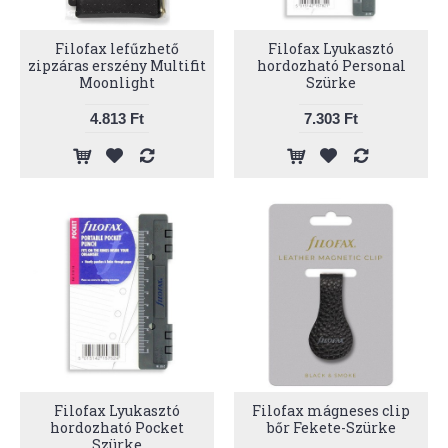
Filofax lefűzhető
Filofax Lyukasztó
zipzáras erszény Multifit
hordozható Personal
Moonlight
Szürke
4.813 Ft
7.303 Ft
Filofax Lyukasztó
Filofax mágneses clip
hordozható Pocket
bőr Fekete-Szürke
Szürke