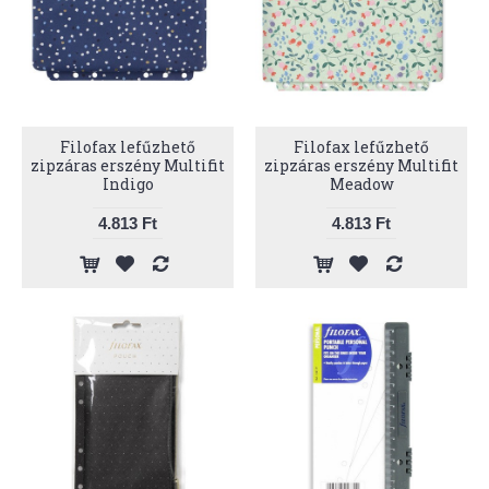
Filofax lefűzhető
Filofax lefűzhető
zipzáras erszény Multifit
zipzáras erszény Multifit
Indigo
Meadow
4.813 Ft
4.813 Ft