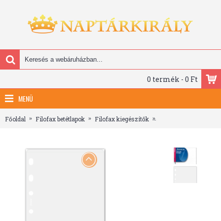
0 termék - 0 Ft
MENÜ
Főoldal
Filofax betétlapok
Filofax kiegészítők
Filofax Boríték Pocket