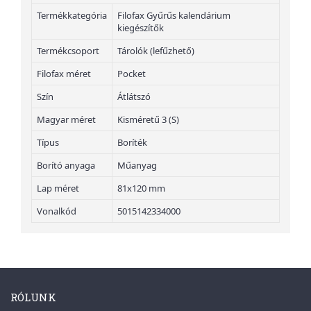
Termékkategória
Filofax Gyűrűs kalendárium
kiegészítők
Termékcsoport
Tárolók (lefűzhető)
Filofax méret
Pocket
Szín
Átlátszó
Magyar méret
Kisméretű 3 (S)
Típus
Boríték
Borító anyaga
Műanyag
Lap méret
81x120 mm
Vonalkód
5015142334000
RÓLUNK