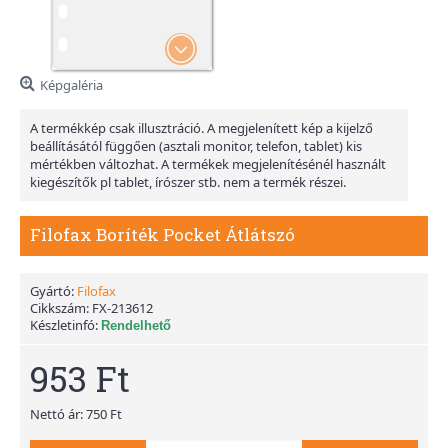
Képgaléria
A termékkép csak illusztráció. A megjelenített kép a kijelző
beállításától függően (asztali monitor, telefon, tablet) kis
mértékben változhat. A termékek megjelenítésénél használt
kiegészítők pl tablet, írószer stb. nem a termék részei.
Filofax Boríték Pocket Átlátszó
Gyártó:
Filofax
Cikkszám:
FX-213612
Készletinfó:
Rendelhető
953 Ft
Nettó ár: 750 Ft