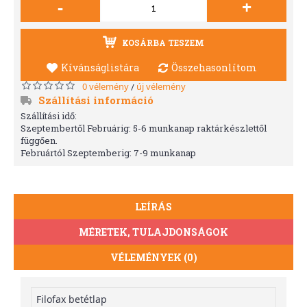
-
+
KOSÁRBA TESZEM
Kívánságlistára
Összehasonlítom
0 vélemény
új vélemény
/
Szállítási információ
Szállítási idő:
Szeptembertől Februárig: 5-6 munkanap raktárkészlettől
függően.
Februártól Szeptemberig: 7-9 munkanap
LEÍRÁS
MÉRETEK, TULAJDONSÁGOK
VÉLEMÉNYEK (0)
Filofax betétlap