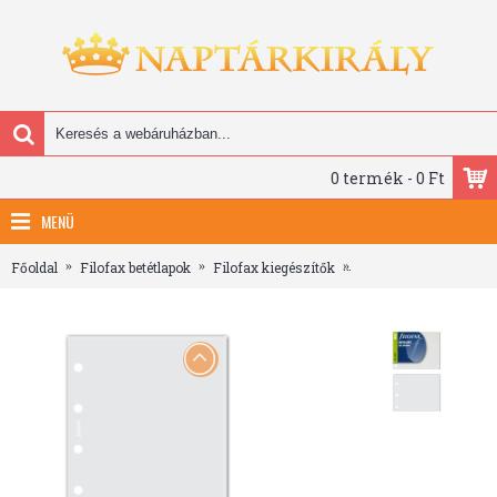
0 termék - 0 Ft
MENÜ
Főoldal
Filofax betétlapok
Filofax kiegészítők
Filofax Boríték Mini Á