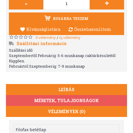
-
+
KOSÁRBA TESZEM
Kívánságlistára
Összehasonlítom
0 vélemény
új vélemény
/
Szállítási információ
Szállítási idő:
Szeptembertől Februárig: 5-6 munkanap raktárkészlettől
függően.
Februártól Szeptemberig: 7-9 munkanap
LEÍRÁS
MÉRETEK, TULAJDONSÁGOK
VÉLEMÉNYEK (0)
Filofax betétlap