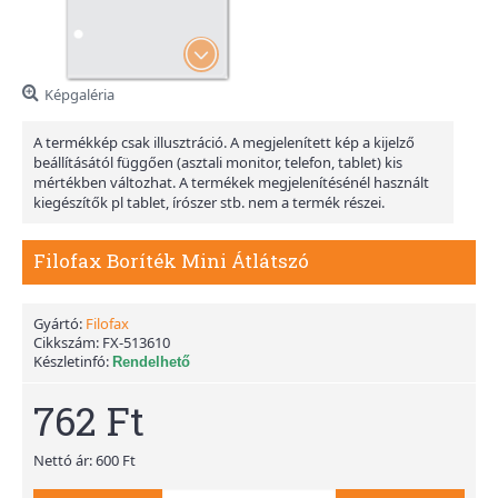
Képgaléria
A termékkép csak illusztráció. A megjelenített kép a kijelző
beállításától függően (asztali monitor, telefon, tablet) kis
mértékben változhat. A termékek megjelenítésénél használt
kiegészítők pl tablet, írószer stb. nem a termék részei.
Filofax Boríték Mini Átlátszó
Gyártó:
Filofax
Cikkszám:
FX-513610
Készletinfó:
Rendelhető
762 Ft
Nettó ár: 600 Ft