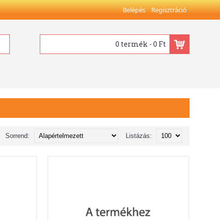
Belépés
Regisztráció
0 termék - 0 Ft
Sorrend:
Listázás: