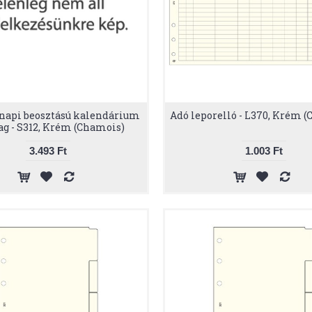
 napi beosztású kalendárium
Adó leporelló - L370, Krém 
g - S312, Krém (Chamois)
3.493 Ft
1.003 Ft