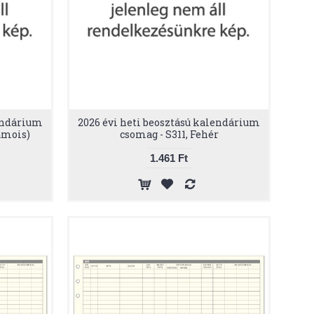
lendárium
2026 évi heti beosztású kalendárium
amois)
csomag - S311, Fehér
1.461 Ft