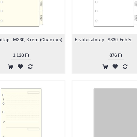
tólap - M330, Krém (Chamois)
Elválasztólap - S330, Fehér
1.130 Ft
876 Ft