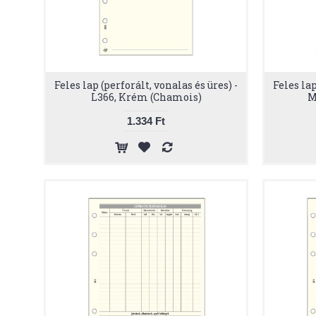
Feles lap (perforált, vonalas és üres) -
Feles lap
L366, Krém (Chamois)
M
1.334 Ft