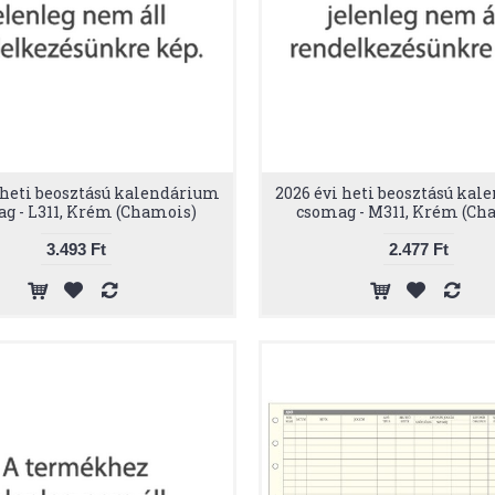
 heti beosztású kalendárium
2026 évi heti beosztású ka
g - L311, Krém (Chamois)
csomag - M311, Krém (Ch
3.493 Ft
2.477 Ft