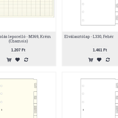
lás leporelló - M369, Krém
Elválasztólap - L330, Fehér
(Chamois)
1.207 Ft
1.461 Ft