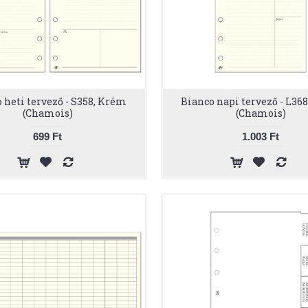
 heti tervező - S358, Krém
Bianco napi tervező - L36
(Chamois)
(Chamois)
699 Ft
1.003 Ft