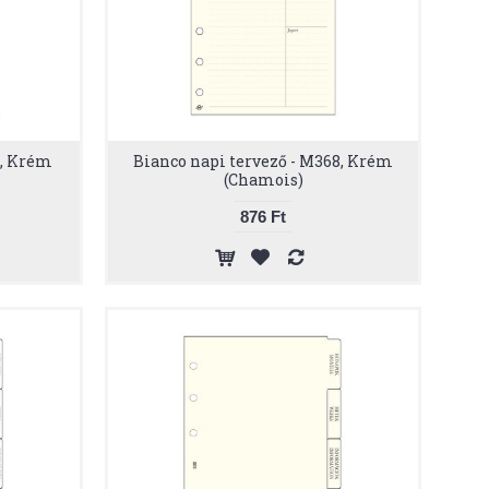
8, Krém
Bianco napi tervező - M368, Krém
(Chamois)
876 Ft