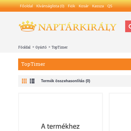
Főoldal
Kívánságlista (
0
)
Fiók
Kosár
Kassza
QS
Főoldal
Gyártó
TopTimer
TopTimer
Termék összehasonlítás (0)