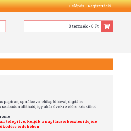
Belépés
Regisztráció
0 termék - 0 Ft
apíron, spirálozva, előlapfóliával, digitális
abadon állítható, így akár évekre előre készíthet
hrome
 telepítve, kérjük a naptárszerkesztés idejére
 működése érdekében.