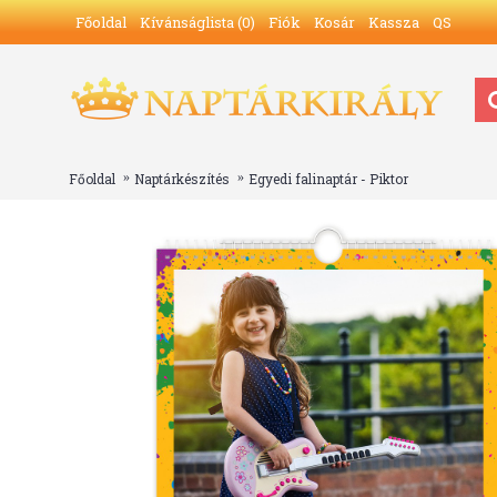
Főoldal
Kívánságlista (
0
)
Fiók
Kosár
Kassza
QS
Főoldal
Naptárkészítés
Egyedi falinaptár - Piktor