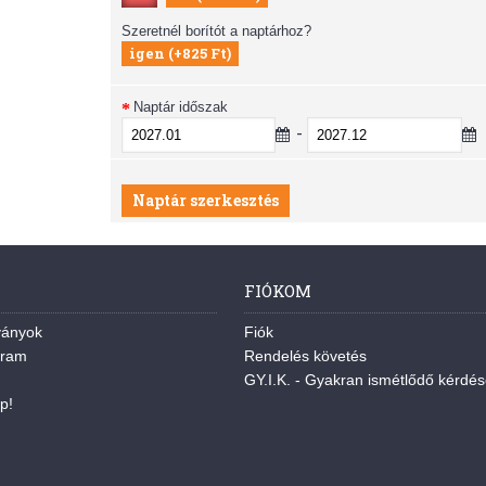
Szeretnél borítót a naptárhoz?
igen (+825 Ft)
Naptár időszak
-
Naptár szerkesztés
FIÓKOM
ványok
Fiók
gram
Rendelés követés
GY.I.K. - Gyakran ismétlődő kérdé
p!