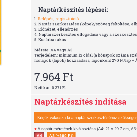
Naptárkészítés lépései:
1.
Belépés, regisztráció
2. Naptár szerkesztése (képek/szöveg feltöltése, el
3. Előnézet, ellenőrzés
4. Naptárszerkesztés elfogadása vagy a szerkesztés 
5. Kosárba rakás
Mérete: A4 vagy A3
Terjedelem: minimum 12 oldal (a hónapok száma szabad
hónapok (lapok) hozzáadása, laponként 270 Ft/lap +
7.964 Ft
Nettó ár: 6.271 Ft
Naptárkészítés indítása
Kérjük válassza ki a naptár szerkesztéséhez szükséges
A naptár méretének kiválasztása (A4: 21 x 29.7 cm, A3:
A4
A3 (+600 Ft)