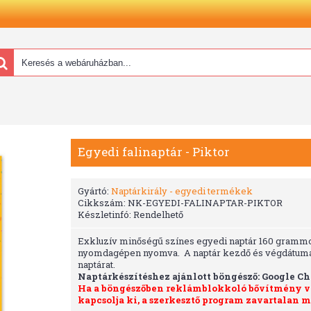
Egyedi falinaptár - Piktor
Gyártó:
Naptárkirály - egyedi termékek
Cikkszám:
NK-EGYEDI-FALINAPTAR-PIKTOR
Készletinfó:
Rendelhető
Exkluzív minőségű színes egyedi naptár 160 grammos p
nyomdagépen nyomva. A naptár kezdő és végdátuma sz
naptárat.
Naptárkészítéshez ajánlott böngésző: Google C
Ha a böngészőben reklámblokkoló bővítmény van
kapcsolja ki, a szerkesztő program zavartalan