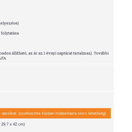
helyezése)
folytatása
on állítható, az ár az 1 évnyi naptárat tartalmaz). További
 ÁFA
 opciókat. (szerkesztés közben módosításra nincs lehetőség)
 29.7 x 42 cm)