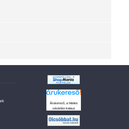
sek
Árukereső, a hiteles
vásárlási kalauz