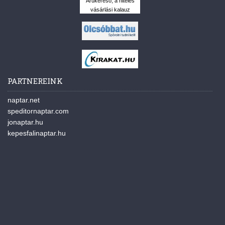
Árukereső, a hiteles
vásárlási kalauz
PARTNEREINK
naptar.net
speditornaptar.com
jonaptar.hu
kepesfalinaptar.hu