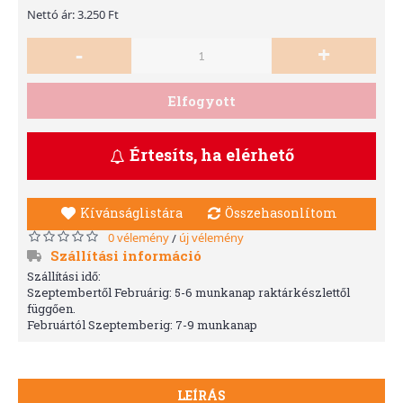
Nettó ár: 3.250 Ft
-
+
Elfogyott
Értesíts, ha elérhető
Kívánságlistára
Összehasonlítom
0 vélemény
új vélemény
/
Szállítási információ
Szállítási idő:
Szeptembertől Februárig: 5-6 munkanap raktárkészlettől
függően.
Februártól Szeptemberig: 7-9 munkanap
LEÍRÁS