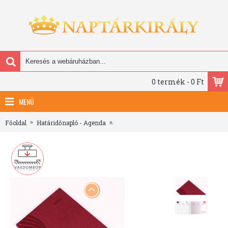
0 termék - 0 Ft
MENÜ
Főoldal
Határidőnapló - Agenda
Amigo, B5 heti beosztású határidőnapl