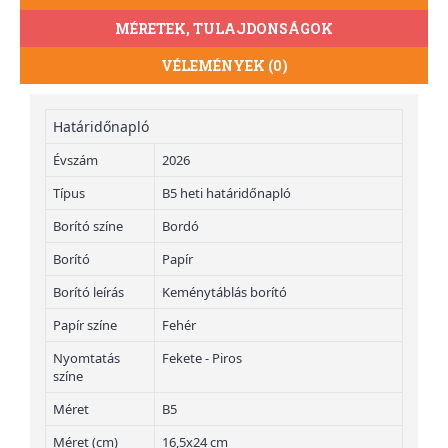
MÉRETEK, TULAJDONSÁGOK
VÉLEMÉNYEK (0)
Határidőnapló
Évszám
2026
Típus
B5 heti határidőnapló
Borító színe
Bordó
Borító
Papír
Borító leírás
Keménytáblás borító
Papír színe
Fehér
Nyomtatás
Fekete - Piros
színe
Méret
B5
Méret (cm)
16,5x24 cm