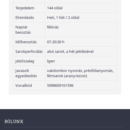
Terjedelem
144 oldal
Elrendezés
Heti, 1 hét / 2 oldal
Naptár
félórás
beosztás
Időbeosztás
07-20:30 h
Sarokperforálás
alsó sarok, a hét jelölésével
Jelzőszalag
Igen
Javasolt
vakdombor nyomás, présfólianyomás,
egyediesítés
fémsarok (arany/ezüst)
Vonalkód
5998609161596
RÓLUNK