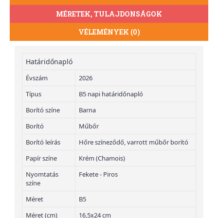
MÉRETEK, TULAJDONSÁGOK
VÉLEMÉNYEK (0)
Határidőnapló
Évszám
2026
Típus
B5 napi határidőnapló
Borító színe
Barna
Borító
Műbőr
Borító leírás
Hőre színeződő, varrott műbőr borító
Papír színe
Krém (Chamois)
Nyomtatás
Fekete - Piros
színe
Méret
B5
Méret (cm)
16,5x24 cm