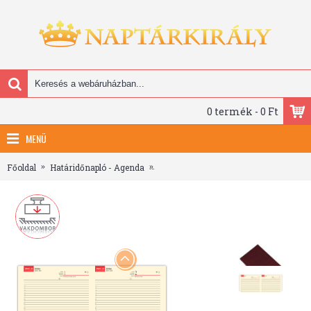
0 termék - 0 Ft
MENÜ
Főoldal
Határidőnapló - Agenda
Bolero, B5 napi beosztású határidőnap