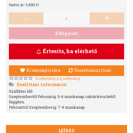
Nettó ár: 5.890 Ft
-
+
Elfogyott
Értesíts, ha elérhető
Kívánságlistára
Összehasonlítom
0 vélemény
új vélemény
/
Szállítási információ
Szállítási idő:
Szeptembertől Februárig: 5-6 munkanap raktárkészlettől
függően.
Februártól Szeptemberig: 7-9 munkanap
LEÍRÁS