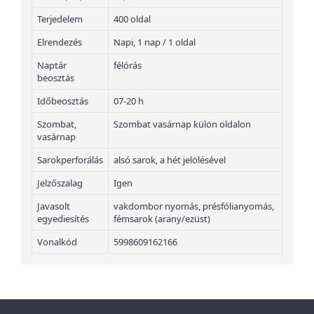
Terjedelem
400 oldal
Elrendezés
Napi, 1 nap / 1 oldal
Naptár
félórás
beosztás
Időbeosztás
07-20 h
Szombat,
Szombat vasárnap külön oldalon
vasárnap
Sarokperforálás
alsó sarok, a hét jelölésével
Jelzőszalag
Igen
Javasolt
vakdombor nyomás, présfólianyomás,
egyediesítés
fémsarok (arany/ezüst)
Vonalkód
5998609162166