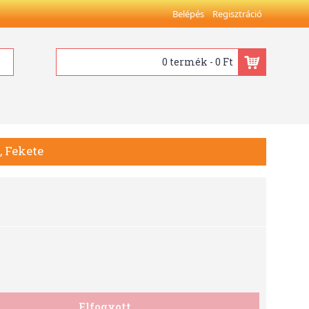
Belépés
Regisztráció
0 termék - 0 Ft
, Fekete
Elfogyott