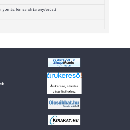
nyomás, fémsarok (arany/ezüst)
sek
Árukereső, a hiteles
vásárlási kalauz