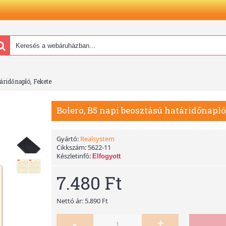
áridőnapló, Fekete
Bolero, B5 napi beosztású határidőnapló
Gyártó:
Realsystem
Cikkszám:
5622-11
Készletinfó:
Elfogyott
7.480 Ft
Nettó ár: 5.890 Ft
-
+