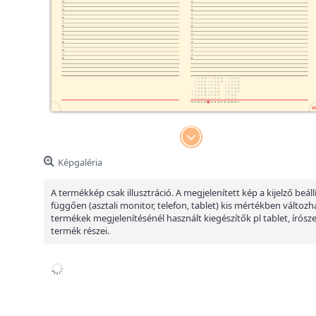
Képgaléria
A termékkép csak illusztráció. A megjelenített kép a kijelző beáll
függően (asztali monitor, telefon, tablet) kis mértékben változha
termékek megjelenítésénél használt kiegészítők pl tablet, írósz
termék részei.