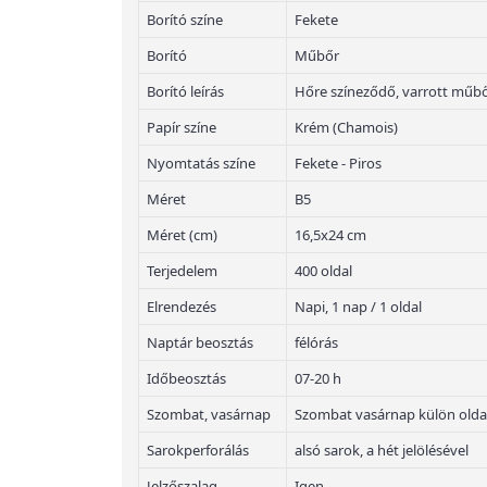
Borító színe
Fekete
Borító
Műbőr
Borító leírás
Hőre színeződő, varrott műbő
Papír színe
Krém (Chamois)
Nyomtatás színe
Fekete - Piros
Méret
B5
Méret (cm)
16,5x24 cm
Terjedelem
400 oldal
Elrendezés
Napi, 1 nap / 1 oldal
Naptár beosztás
félórás
Időbeosztás
07-20 h
Szombat, vasárnap
Szombat vasárnap külön olda
Sarokperforálás
alsó sarok, a hét jelölésével
Jelzőszalag
Igen