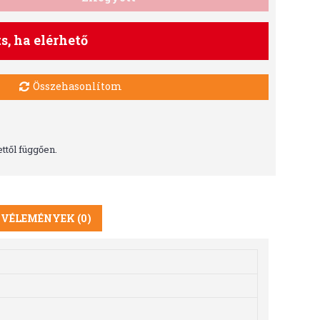
ts, ha elérhető
Összehasonlítom
ttől függően.
VÉLEMÉNYEK (0)