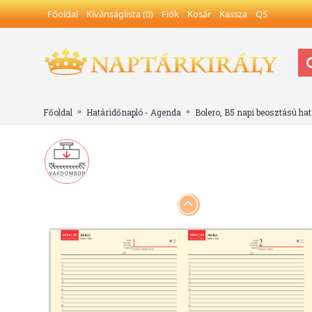
Főoldal
Kívánságlista (
0
)
Fiók
Kosár
Kassza
QS
Főoldal
Határidőnapló - Agenda
Bolero, B5 napi beosztású hat