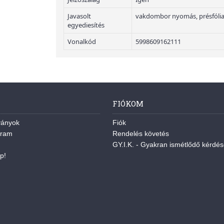
Javasolt
vakdombor nyomás, présfólia
egyediesítés
Vonalkód
5998609162111
FIÓKOM
ványok
Fiók
gram
Rendelés követés
GY.I.K. - Gyakran ismétlődő kérdé
p!