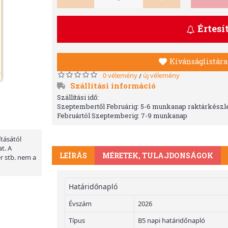
Értesí
Kívánságlistára
0 vélemény
új vélemény
/
Szállítási információ
Szállítási idő:
Szeptembertől Februárig: 5-6 munkanap raktárkészle
Februártól Szeptemberig: 7-9 munkanap
ításától
t. A
LEÍRÁS
MÉRETEK, TULAJDONSÁGOK
er stb. nem a
Határidőnapló
Évszám
2026
Típus
B5 napi határidőnapló