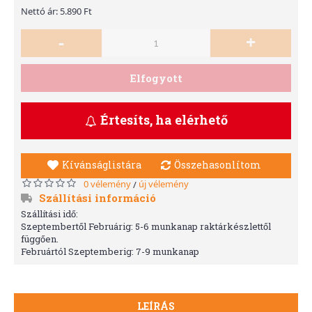
Nettó ár: 5.890 Ft
-
+
Elfogyott
Értesíts, ha elérhető
Kívánságlistára
Összehasonlítom
0 vélemény
új vélemény
/
Szállítási információ
Szállítási idő:
Szeptembertől Februárig: 5-6 munkanap raktárkészlettől
függően.
Februártól Szeptemberig: 7-9 munkanap
LEÍRÁS