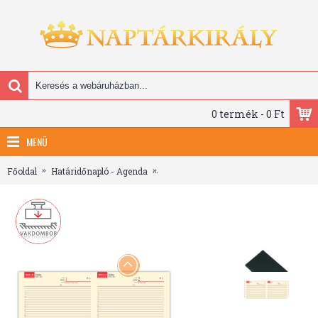
0 termék - 0 Ft
MENÜ
Főoldal
Határidőnapló - Agenda
Bolero, B5 napi beosztású határidőnapl