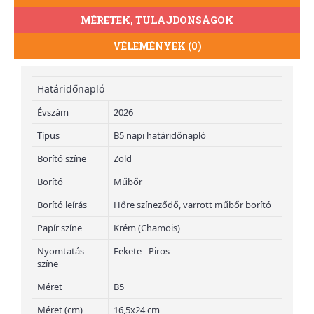
MÉRETEK, TULAJDONSÁGOK
VÉLEMÉNYEK (0)
Határidőnapló
Évszám
2026
Típus
B5 napi határidőnapló
Borító színe
Zöld
Borító
Műbőr
Borító leírás
Hőre színeződő, varrott műbőr borító
Papír színe
Krém (Chamois)
Nyomtatás
Fekete - Piros
színe
Méret
B5
Méret (cm)
16,5x24 cm