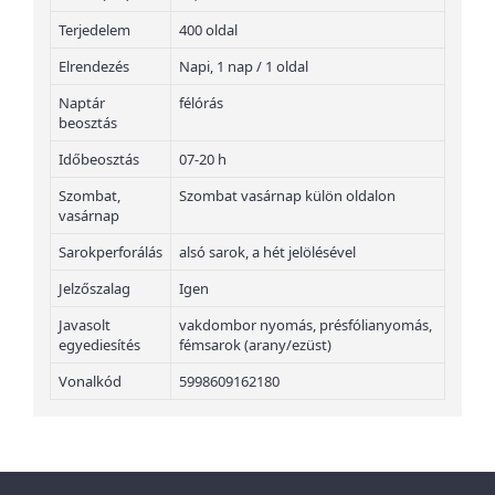
Terjedelem
400 oldal
Elrendezés
Napi, 1 nap / 1 oldal
Naptár
félórás
beosztás
Időbeosztás
07-20 h
Szombat,
Szombat vasárnap külön oldalon
vasárnap
Sarokperforálás
alsó sarok, a hét jelölésével
Jelzőszalag
Igen
Javasolt
vakdombor nyomás, présfólianyomás,
egyediesítés
fémsarok (arany/ezüst)
Vonalkód
5998609162180