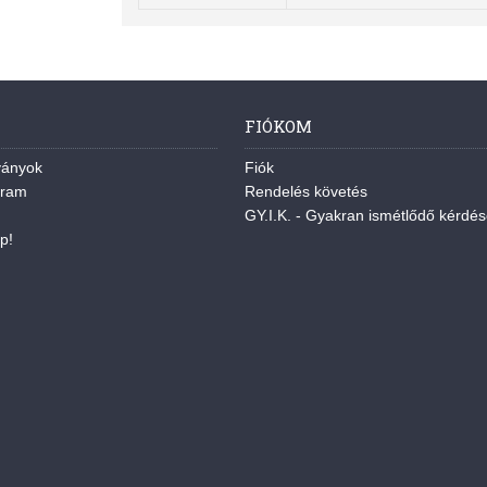
FIÓKOM
ványok
Fiók
gram
Rendelés követés
GY.I.K. - Gyakran ismétlődő kérdé
p!