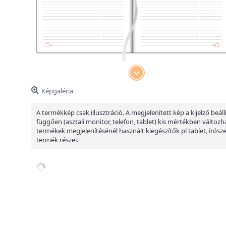
Képgaléria
A termékkép csak illusztráció. A megjelenített kép a kijelző beáll
függően (asztali monitor, telefon, tablet) kis mértékben változha
termékek megjelenítésénél használt kiegészítők pl tablet, írósz
termék részei.