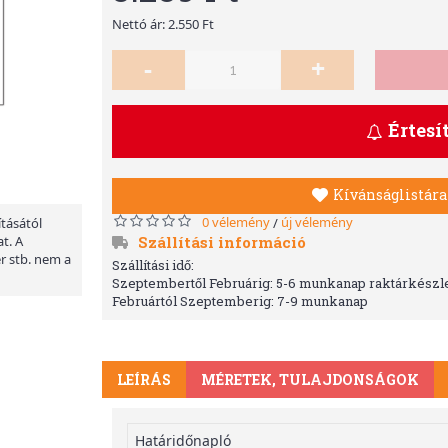
Nettó ár: 2.550 Ft
-
+
Értesí
Kívánságlistára
0 vélemény
új vélemény
/
ításától
Szállítási információ
t. A
er stb. nem a
Szállítási idő:
Szeptembertől Februárig: 5-6 munkanap raktárkészle
Februártól Szeptemberig: 7-9 munkanap
LEÍRÁS
MÉRETEK, TULAJDONSÁGOK
Határidőnapló