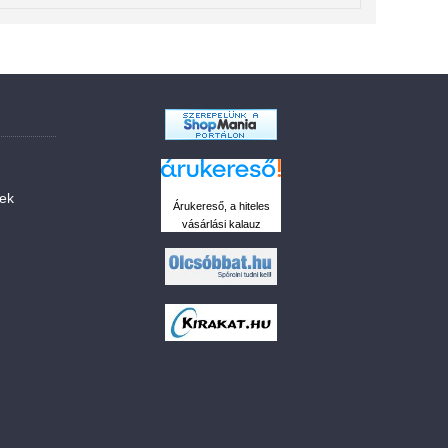
sek
Árukereső, a hiteles
vásárlási kalauz