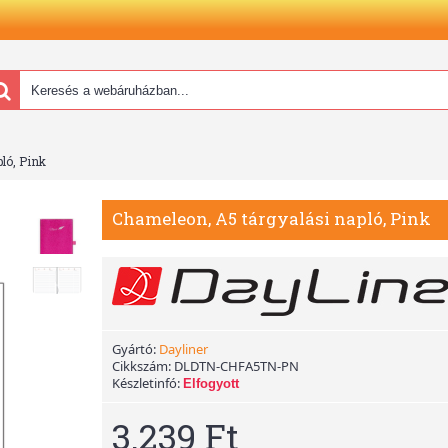
ló, Pink
Chameleon, A5 tárgyalási napló, Pink
Gyártó:
Dayliner
Cikkszám:
DLDTN-CHFA5TN-PN
Készletinfó:
Elfogyott
3.239 Ft