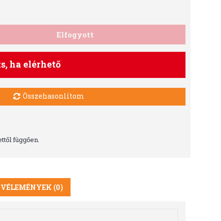
Elfogyott
ts, ha elérhető
Összehasonlítom
ttől függően.
VÉLEMÉNYEK (0)