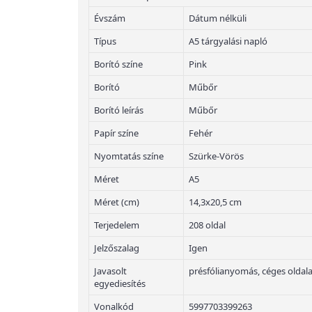
Évszám
Dátum nélküli
Típus
A5 tárgyalási napló
Borító színe
Pink
Borító
Műbőr
Borító leírás
Műbőr
Papír színe
Fehér
Nyomtatás színe
Szürke-Vörös
Méret
A5
Méret (cm)
14,3x20,5 cm
Terjedelem
208 oldal
Jelzőszalag
Igen
Javasolt
présfólianyomás, céges oldal
egyediesítés
Vonalkód
5997703399263