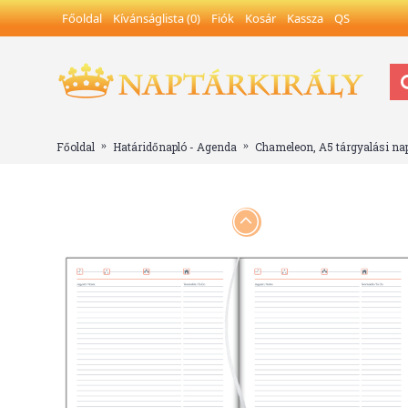
Főoldal
Kívánságlista (
0
)
Fiók
Kosár
Kassza
QS
Főoldal
Határidőnapló - Agenda
Chameleon, A5 tárgyalási nap