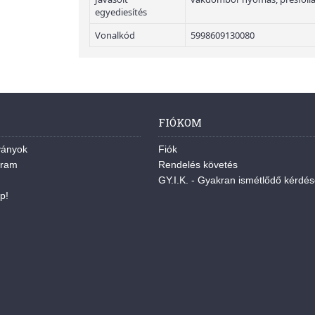
egyediesítés
Vonalkód
5998609130080
FIÓKOM
ványok
Fiók
gram
Rendelés követés
GY.I.K. - Gyakran ismétlődő kérdé
p!