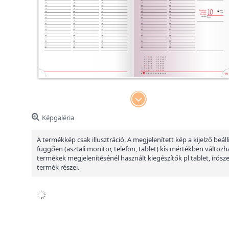
Képgaléria
A termékkép csak illusztráció. A megjelenített kép a kijelző beáll
függően (asztali monitor, telefon, tablet) kis mértékben változha
termékek megjelenítésénél használt kiegészítők pl tablet, írósz
termék részei.