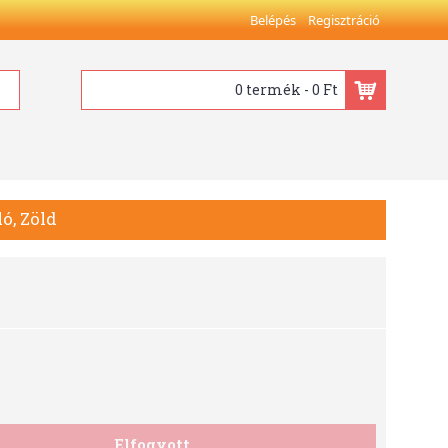
Belépés
Regisztráció
0 termék - 0 Ft
ó, Zöld
Elfogyott