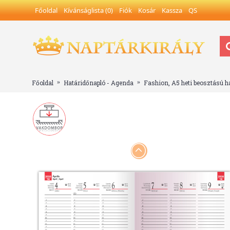
Főoldal
Kívánságlista (
0
)
Fiók
Kosár
Kassza
QS
Főoldal
Határidőnapló - Agenda
Fashion, A5 heti beosztású h