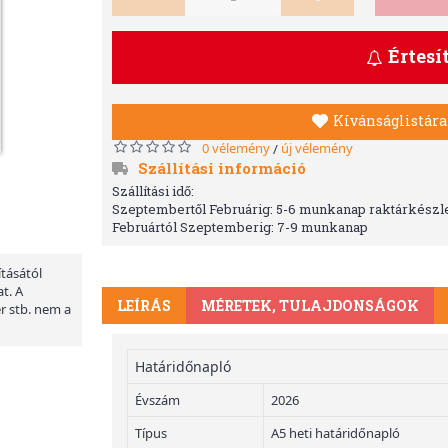
Értesí
Kívánságlistára
0 vélemény
új vélemény
/
Szállítási információ
Szállítási idő:
Szeptembertől Februárig: 5-6 munkanap raktárkészle
Februártól Szeptemberig: 7-9 munkanap
ításától
t. A
LEÍRÁS
MÉRETEK, TULAJDONSÁGOK
er stb. nem a
Határidőnapló
Évszám
2026
Típus
A5 heti határidőnapló