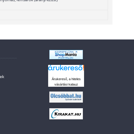
sek
Árukereső, a hiteles
vásárlási kalauz