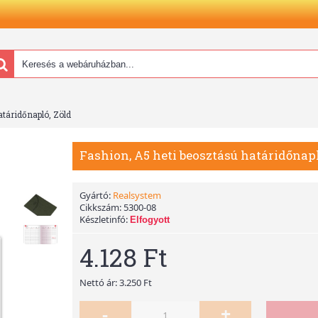
atáridőnapló, Zöld
Fashion, A5 heti beosztású határidőnapl
Gyártó:
Realsystem
Cikkszám:
5300-08
Készletinfó:
Elfogyott
4.128 Ft
Nettó ár: 3.250 Ft
-
+