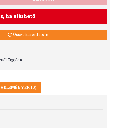
ts, ha elérhető
Összehasonlítom
ttől függően.
VÉLEMÉNYEK (0)