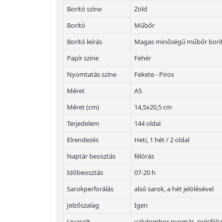
Borító színe
Zöld
Borító
Műbőr
Borító leírás
Magas minőségű műbőr borí
Papír színe
Fehér
Nyomtatás színe
Fekete - Piros
Méret
A5
Méret (cm)
14,5x20,5 cm
Terjedelem
144 oldal
Elrendezés
Heti, 1 hét / 2 oldal
Naptár beosztás
félórás
Időbeosztás
07-20 h
Sarokperforálás
alsó sarok, a hét jelölésével
Jelzőszalag
Igen
Javasolt
vakdombor nyomás, présfólia