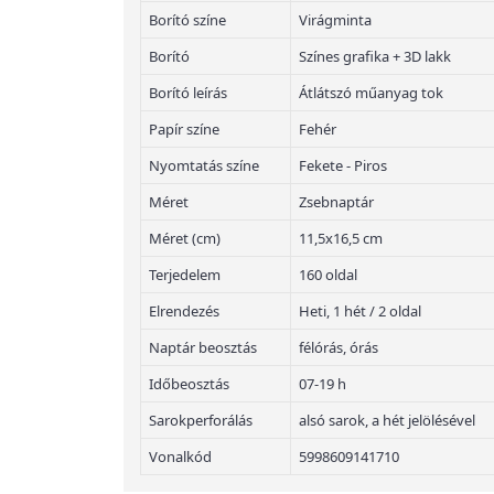
Borító színe
Virágminta
Borító
Színes grafika + 3D lakk
Borító leírás
Átlátszó műanyag tok
Papír színe
Fehér
Nyomtatás színe
Fekete - Piros
Méret
Zsebnaptár
Méret (cm)
11,5x16,5 cm
Terjedelem
160 oldal
Elrendezés
Heti, 1 hét / 2 oldal
Naptár beosztás
félórás, órás
Időbeosztás
07-19 h
Sarokperforálás
alsó sarok, a hét jelölésével
Vonalkód
5998609141710