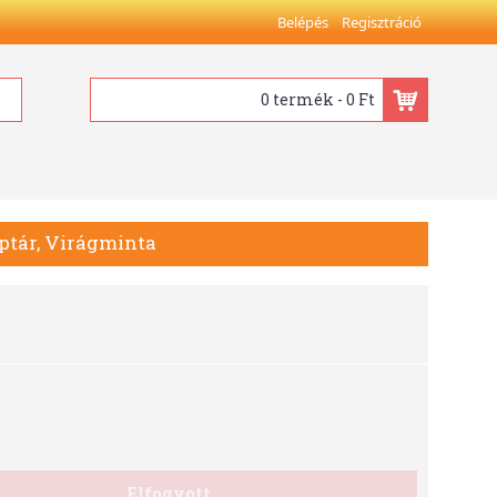
Belépés
Regisztráció
0 termék - 0 Ft
aptár, Virágminta
Elfogyott