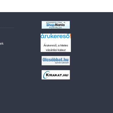
sek
Árukereső, a hiteles
vásárlási kalauz