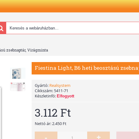
tású zsebnaptár, Virágminta
Fiestina Light, B6 heti beosztású zsebn
Gyártó:
Realsystem
Cikkszám:
5411-71
Készletinfó:
Elfogyott
3.112 Ft
Nettó ár: 2.450 Ft
-
+