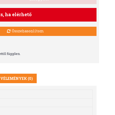
ts, ha elérhető
Összehasonlítom
ttől függően.
VÉLEMÉNYEK (0)