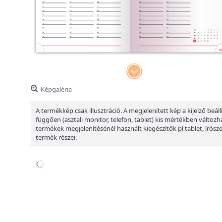
Képgaléria
A termékkép csak illusztráció. A megjelenített kép a kijelző beáll
függően (asztali monitor, telefon, tablet) kis mértékben változha
termékek megjelenítésénél használt kiegészítők pl tablet, írósz
termék részei.