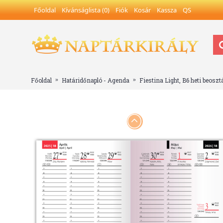
Főoldal
Kívánságlista (
0
)
Fiók
Kosár
Kassza
QS
Főoldal
Határidőnapló - Agenda
Fiestina Light, B6 heti beosz