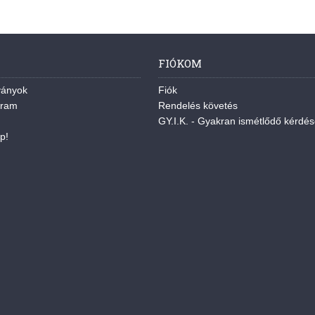
FIÓKOM
ványok
Fiók
gram
Rendelés követés
GY.I.K. - Gyakran ismétlődő kérdé
p!