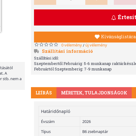
Értesí
Kívánságlistára
0 vélemény
új vélemény
/
Szállítási információ
Szállítási idő:
Szeptembertől Februárig: 5-6 munkanap raktárkészle
ításától
Februártól Szeptemberig: 7-9 munkanap
t. A
er stb. nem a
LEÍRÁS
MÉRETEK, TULAJDONSÁGOK
Határidőnapló
Évszám
2026
Típus
B6 zsebnaptár