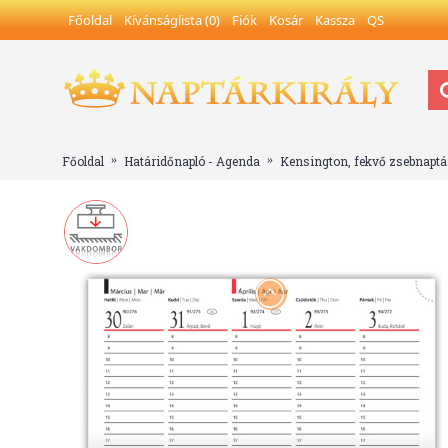
Főoldal
Kívánságlista (
0
)
Fiók
Kosár
Kassza
QS
Főoldal
Határidőnapló - Agenda
Kensington, fekvő zsebnaptár