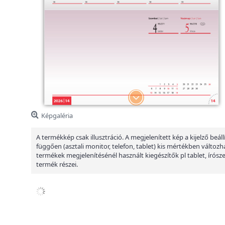
Képgaléria
A termékkép csak illusztráció. A megjelenített kép a kijelző beáll
függően (asztali monitor, telefon, tablet) kis mértékben változha
termékek megjelenítésénél használt kiegészítők pl tablet, írósz
termék részei.