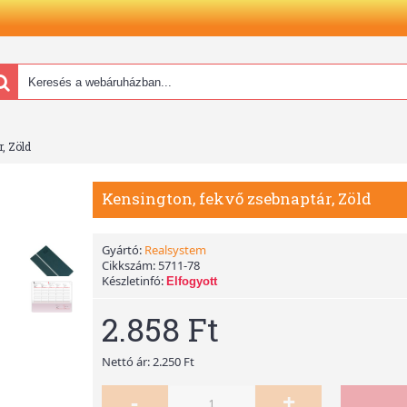
, Zöld
Kensington, fekvő zsebnaptár, Zöld
Gyártó:
Realsystem
Cikkszám:
5711-78
Készletinfó:
Elfogyott
2.858 Ft
Nettó ár: 2.250 Ft
-
+