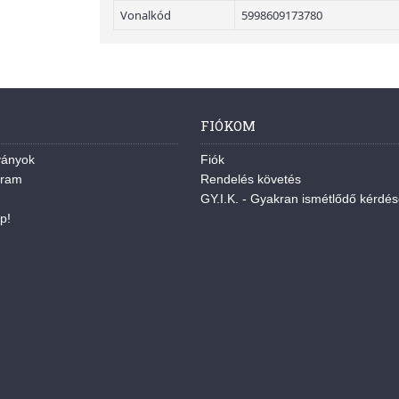
Vonalkód
5998609173780
FIÓKOM
ványok
Fiók
gram
Rendelés követés
GY.I.K. - Gyakran ismétlődő kérdé
p!