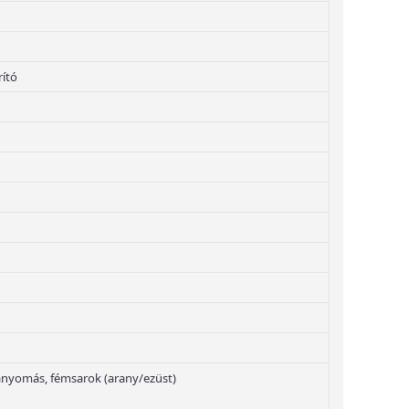
rító
nyomás, fémsarok (arany/ezüst)