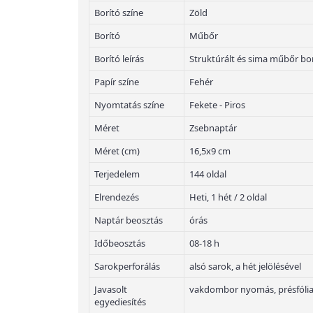
Borító színe
Zöld
Borító
Műbőr
Borító leírás
Struktúrált és sima műbőr bo
Papír színe
Fehér
Nyomtatás színe
Fekete - Piros
Méret
Zsebnaptár
Méret (cm)
16,5x9 cm
Terjedelem
144 oldal
Elrendezés
Heti, 1 hét / 2 oldal
Naptár beosztás
órás
Időbeosztás
08-18 h
Sarokperforálás
alsó sarok, a hét jelölésével
Javasolt
vakdombor nyomás, présfólia
egyediesítés