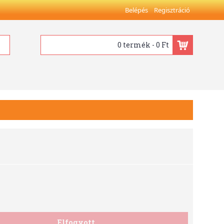
Belépés
Regisztráció
0 termék - 0 Ft
Elfogyott