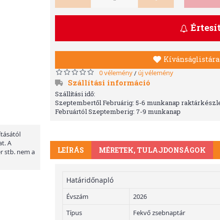
Értesí
Kívánságlistára
0 vélemény
új vélemény
/
Szállítási információ
Szállítási idő:
Szeptembertől Februárig: 5-6 munkanap raktárkészle
Februártól Szeptemberig: 7-9 munkanap
ításától
t. A
LEÍRÁS
MÉRETEK, TULAJDONSÁGOK
er stb. nem a
Határidőnapló
Évszám
2026
Típus
Fekvő zsebnaptár