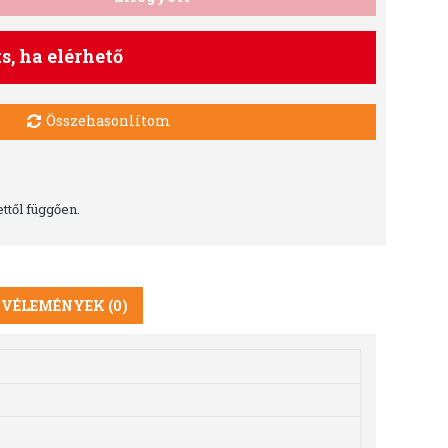
ts, ha elérhető
Összehasonlítom
ttől függően.
VÉLEMÉNYEK (0)