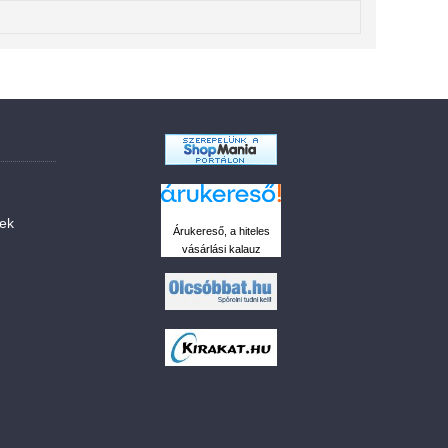
sek
Árukereső, a hiteles
vásárlási kalauz