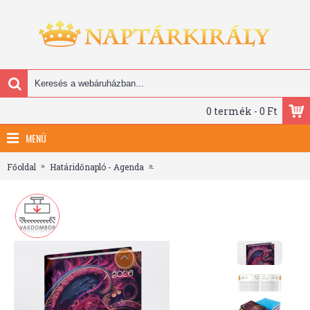
0 termék - 0 Ft
MENÜ
Főoldal
Határidőnapló - Agenda
Librobello, kalendárium hölgyeknek, B6