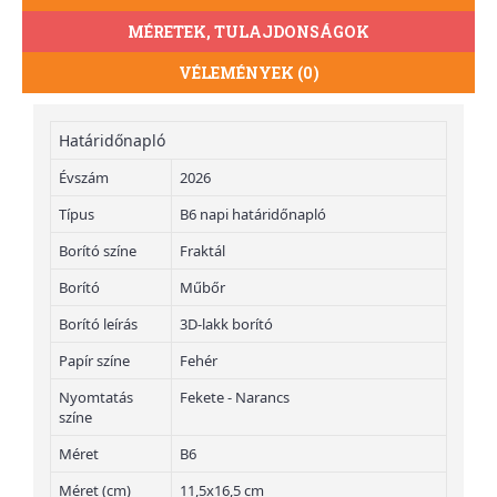
MÉRETEK, TULAJDONSÁGOK
VÉLEMÉNYEK (0)
Határidőnapló
Évszám
2026
Típus
B6 napi határidőnapló
Borító színe
Fraktál
Borító
Műbőr
Borító leírás
3D-lakk borító
Papír színe
Fehér
Nyomtatás
Fekete - Narancs
színe
Méret
B6
Méret (cm)
11,5x16,5 cm