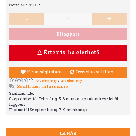
Nettó ár: 5.190 Ft
-
+
Elfogyott
Értesíts, ha elérhető
Kívánságlistára
Összehasonlítom
0 vélemény
új vélemény
/
Szállítási információ
Szállítási idő:
Szeptembertől Februárig: 5-6 munkanap raktárkészlettől
függően.
Februártól Szeptemberig: 7-9 munkanap
LEÍRÁS