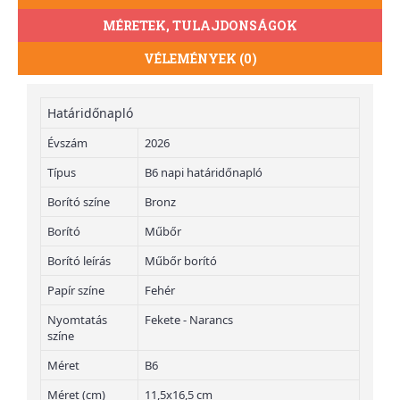
MÉRETEK, TULAJDONSÁGOK
VÉLEMÉNYEK (0)
Határidőnapló
Évszám
2026
Típus
B6 napi határidőnapló
Borító színe
Bronz
Borító
Műbőr
Borító leírás
Műbőr borító
Papír színe
Fehér
Nyomtatás
Fekete - Narancs
színe
Méret
B6
Méret (cm)
11,5x16,5 cm