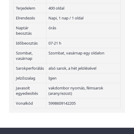
Terjedelem
400 oldal
Elrendezés
Napi, 1 nap / 1 oldal
Naptár
órás
beosztás
Időbeosztás
07-21 h
Szombat,
Szombat, vasárnap egy oldalon
vasárnap
Sarokperforálás
alsó sarok, a hét jelölésével
Jelzőszalag
Igen
Javasolt
vakdombor nyomás, fémsarok
egyediesítés
(arany/ezüst)
Vonalkód
5998609142205