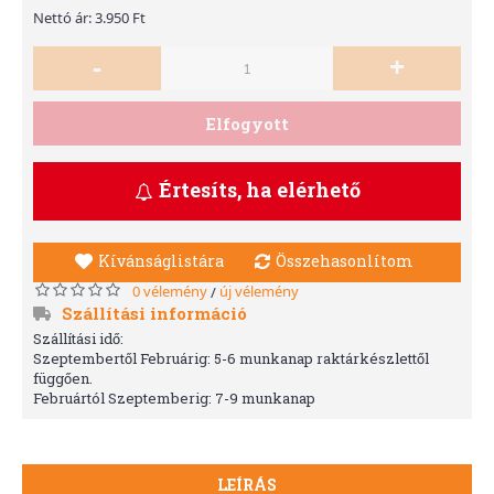
Nettó ár: 3.950 Ft
-
+
Elfogyott
Értesíts, ha elérhető
Kívánságlistára
Összehasonlítom
0 vélemény
új vélemény
/
Szállítási információ
Szállítási idő:
Szeptembertől Februárig: 5-6 munkanap raktárkészlettől
függően.
Februártól Szeptemberig: 7-9 munkanap
LEÍRÁS