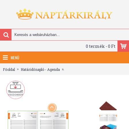
0 termék - 0 Ft
MENÜ
Főoldal
Határidőnapló - Agenda
Librobello, kalendárium hölgyeknek, B