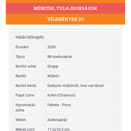
MÉRETEK, TULAJDONSÁGOK
VÉLEMÉNYEK (0)
Határidőnapló
Évszám
2026
Típus
B6 zsebnaptár
Borító színe
Drapp
Borító
Műbőr
Borító leírás
Exkluzív műbőrök, íves varrással
Papír színe
Krém (Chamois)
Nyomtatás
Fekete - Piros
színe
Méret
Zsebnaptár
Méret (cm)
11,5x16,5 cm