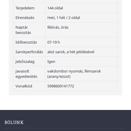
Terjedelem
144 oldal
Elrendezés
Heti, 1 hét / 2 oldal
Naptár
félórás, órás
beosztás
Időbeosztás
07-19 h
Sarokperforálás
alsó sarok, a hét jelölésével
Jelzőszalag
Igen
Javasolt
vakdombor nyomás, fémsarok
egyediesítés
(arany/ezüst)
Vonalkód
5998609141772
RÓLUNK