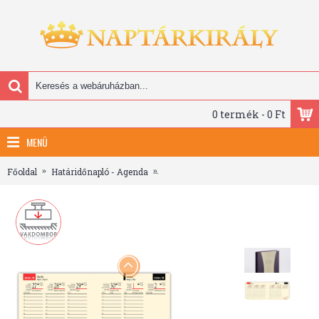
0 termék - 0 Ft
MENÜ
Főoldal
Határidőnapló - Agenda
Prémium A, B6 heti beosztású zsebnap