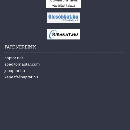
Árukereső, a hiteles
vásárlási kalauz
PARTNEREINK
naptar.net
speditornaptar.com
jonaptar.hu
kepesfalinaptar.hu