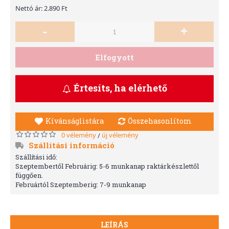
Nettó ár: 2.890 Ft
-
+
Elfogyott
Értesíts, ha elérhető
Kívánságlistára
Összehasonlítom
0 vélemény
új vélemény
/
Szállítási információ
Szállítási idő:
Szeptembertől Februárig: 5-6 munkanap raktárkészlettől
függően.
Februártól Szeptemberig: 7-9 munkanap
LEÍRÁS