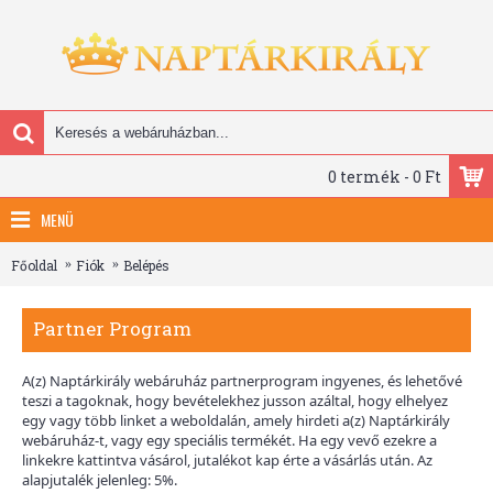
0 termék - 0 Ft
MENÜ
Főoldal
Fiók
Belépés
Partner Program
A(z) Naptárkirály webáruház partnerprogram ingyenes, és lehetővé
teszi a tagoknak, hogy bevételekhez jusson azáltal, hogy elhelyez
egy vagy több linket a weboldalán, amely hirdeti a(z) Naptárkirály
webáruház-t, vagy egy speciális termékét. Ha egy vevő ezekre a
linkekre kattintva vásárol, jutalékot kap érte a vásárlás után. Az
alapjutalék jelenleg: 5%.