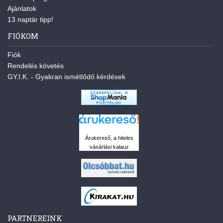
Ajánlatok
13 naptár tipp!
FIÓKOM
Fiók
Rendelés követés
GY.I.K. - Gyakran ismétlődő kérdések
Árukereső, a hiteles
vásárlási kalauz
PARTNEREINK