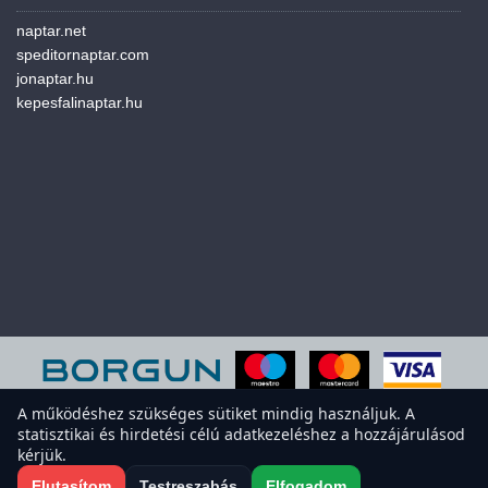
naptar.net
speditornaptar.com
jonaptar.hu
kepesfalinaptar.hu
A működéshez szükséges sütiket mindig használjuk. A
statisztikai és hirdetési célú adatkezeléshez a hozzájárulásod
A weboldal sütiket használ a felhasználói élmény javítása érdekében.
kérjük.
Elfogadod a sütiket?
Süti-beállítások megnyitása
Elutasítom
Testreszabás
Elfogadom