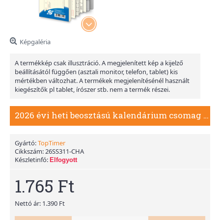
Képgaléria
A termékkép csak illusztráció. A megjelenített kép a kijelző
beállításától függően (asztali monitor, telefon, tablet) kis
mértékben változhat. A termékek megjelenítésénél használt
kiegészítők pl tablet, írószer stb. nem a termék részei.
2026 évi heti beosztású kalendárium csomag - S311, Krém (Chamois)
Gyártó:
TopTimer
Cikkszám:
26SS311-CHA
Készletinfó:
Elfogyott
1.765 Ft
Nettó ár: 1.390 Ft