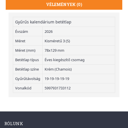
VÉLEMÉNYEK (0)
Gyűrűs kalendárium betétlap
Évszám
2026
Méret
Kisméretű 3 (S)
Méret (mm)
78x129 mm
Betétlap típus
Éves kiegészítő csomag
Betétlap színe
Krém (Chamois)
Gyűrűtávolság
19-19-19-19-19
Vonalkód
5997931733112
RÓLUNK