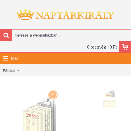
0 termék - 0 Ft
MENÜ
Főoldal
2026 évi heti beosztású kalendárium csomag - S311, Krém (Chamo