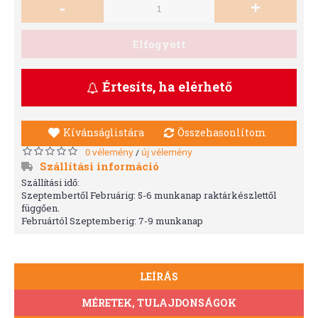
-
+
Elfogyott
Értesíts, ha elérhető
Kívánságlistára
Összehasonlítom
0 vélemény
új vélemény
/
Szállítási információ
Szállítási idő:
Szeptembertől Februárig: 5-6 munkanap raktárkészlettől
függően.
Februártól Szeptemberig: 7-9 munkanap
LEÍRÁS
MÉRETEK, TULAJDONSÁGOK