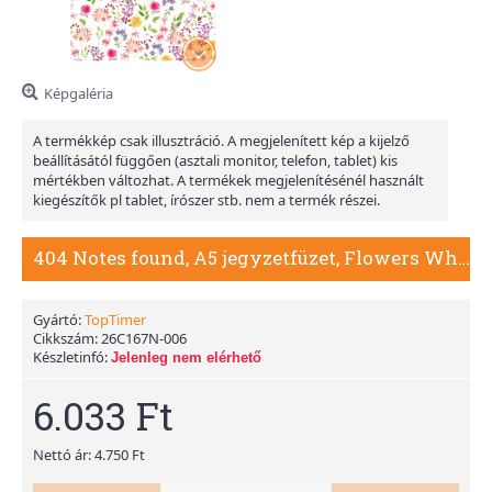
Képgaléria
A termékkép csak illusztráció. A megjelenített kép a kijelző
beállításától függően (asztali monitor, telefon, tablet) kis
mértékben változhat. A termékek megjelenítésénél használt
kiegészítők pl tablet, írószer stb. nem a termék részei.
404 Notes found, A5 jegyzetfüzet, Flowers White
Gyártó:
TopTimer
Cikkszám:
26C167N-006
Készletinfó:
Jelenleg nem elérhető
6.033 Ft
Nettó ár: 4.750 Ft