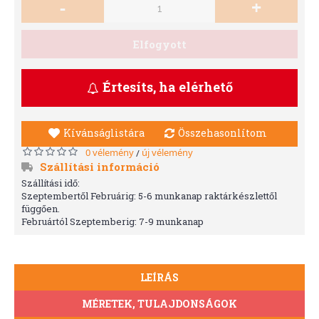
-
+
Elfogyott
Értesíts, ha elérhető
Kívánságlistára
Összehasonlítom
0 vélemény
új vélemény
/
Szállítási információ
Szállítási idő:
Szeptembertől Februárig: 5-6 munkanap raktárkészlettől
függően.
Februártól Szeptemberig: 7-9 munkanap
LEÍRÁS
MÉRETEK, TULAJDONSÁGOK