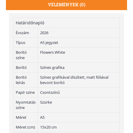
VÉLEMÉNYEK (0)
Határidőnapló
Évszám
2026
Típus
A5 jegyzet
Borító
Flowers White
színe
Borító
Színes grafika
Borító
Színes grafikával díszített, matt fóliával
leírás
bevont borító
Papír színe
Csontszínű
Nyomtatás
Szürke
színe
Méret
A5
Méret (cm)
15x20 cm