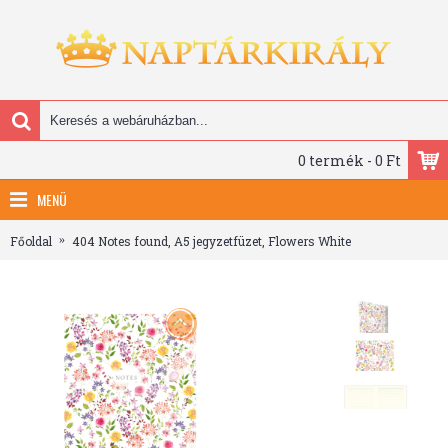
0 termék - 0 Ft
MENÜ
Főoldal
404 Notes found, A5 jegyzetfüzet, Flowers White