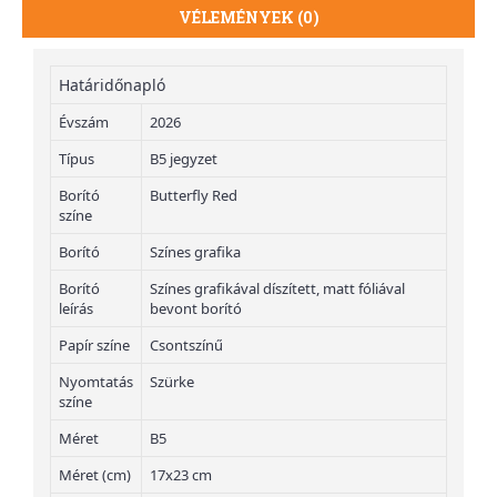
VÉLEMÉNYEK (0)
Határidőnapló
Évszám
2026
Típus
B5 jegyzet
Borító
Butterfly Red
színe
Borító
Színes grafika
Borító
Színes grafikával díszített, matt fóliával
leírás
bevont borító
Papír színe
Csontszínű
Nyomtatás
Szürke
színe
Méret
B5
Méret (cm)
17x23 cm