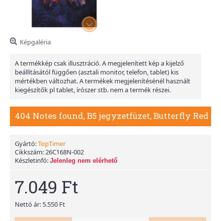
Képgaléria
A termékkép csak illusztráció. A megjelenített kép a kijelző
beállításától függően (asztali monitor, telefon, tablet) kis
mértékben változhat. A termékek megjelenítésénél használt
kiegészítők pl tablet, írószer stb. nem a termék részei.
404 Notes found, B5 jegyzetfüzet, Butterfly Red
Gyártó:
TopTimer
Cikkszám:
26C168N-002
Készletinfó:
Jelenleg nem elérhető
7.049 Ft
Nettó ár: 5.550 Ft