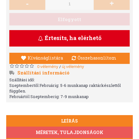
-
+
Elfogyott
Értesíts, ha elérhető
Kívánságlistára
Összehasonlítom
0 vélemény
új vélemény
/
Szállítási információ
Szállítási idő:
Szeptembertől Februárig: 5-6 munkanap raktárkészlettől
függően.
Februártól Szeptemberig: 7-9 munkanap
LEÍRÁS
MÉRETEK, TULAJDONSÁGOK