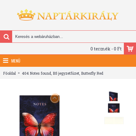
0 termék - 0 Ft
MENÜ
Főoldal
404 Notes found, B5 jegyzetfüzet, Butterfly Red