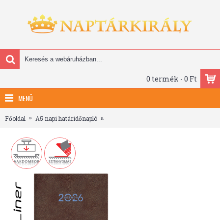
0 termék - 0 Ft
MENÜ
Főoldal
A5 napi határidőnapló
Animal, A5 napi beosztású agenda, Bul