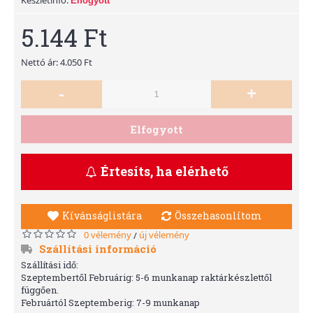
Elfogyott
5.144 Ft
Nettó ár: 4.050 Ft
-
+
Elfogyott
Értesíts, ha elérhető
Kívánságlistára
Összehasonlítom
0 vélemény
új vélemény
/
Szállítási információ
Szállítási idő:
Szeptembertől Februárig: 5-6 munkanap raktárkészlettől
függően.
Februártól Szeptemberig: 7-9 munkanap