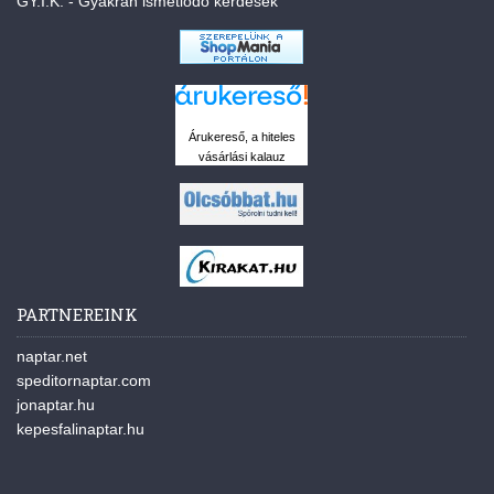
GY.I.K. - Gyakran ismétlődő kérdések
Árukereső, a hiteles
vásárlási kalauz
PARTNEREINK
naptar.net
speditornaptar.com
jonaptar.hu
kepesfalinaptar.hu