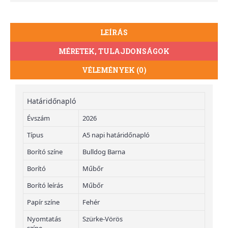
LEÍRÁS
MÉRETEK, TULAJDONSÁGOK
VÉLEMÉNYEK (0)
Határidőnapló
Évszám
2026
Típus
A5 napi határidőnapló
Borító színe
Bulldog Barna
Borító
Műbőr
Borító leírás
Műbőr
Papír színe
Fehér
Nyomtatás
Szürke-Vörös