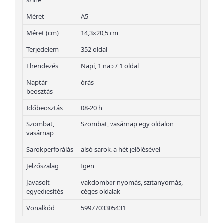
színe
Méret
A5
Méret (cm)
14,3x20,5 cm
Terjedelem
352 oldal
Elrendezés
Napi, 1 nap / 1 oldal
Naptár
órás
beosztás
Időbeosztás
08-20 h
Szombat,
Szombat, vasárnap egy oldalon
vasárnap
Sarokperforálás
alsó sarok, a hét jelölésével
Jelzőszalag
Igen
Javasolt
vakdombor nyomás, szitanyomás,
egyediesítés
céges oldalak
Vonalkód
5997703305431