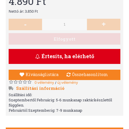
4.890 Ft
Nettó ár: 3.850 Ft
-
+
Elfogyott
Értesíts, ha elérhető
Kívánságlistára
Összehasonlítom
0 vélemény
új vélemény
/
Szállítási információ
Szállítási idő:
Szeptembertől Februárig: 5-6 munkanap raktárkészlettől
függően.
Februártól Szeptemberig: 7-9 munkanap