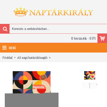
0 termék - 0 Ft
MENÜ
Főoldal
A5 napi határidőnapló
Colors, A5 napi beosztású agenda, Retro