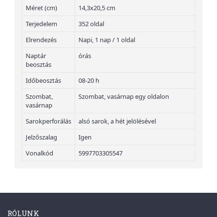
Méret (cm)
14,3x20,5 cm
Terjedelem
352 oldal
Elrendezés
Napi, 1 nap / 1 oldal
Naptár
órás
beosztás
Időbeosztás
08-20 h
Szombat,
Szombat, vasárnap egy oldalon
vasárnap
Sarokperforálás
alsó sarok, a hét jelölésével
Jelzőszalag
Igen
Vonalkód
5997703305547
RÓLUNK