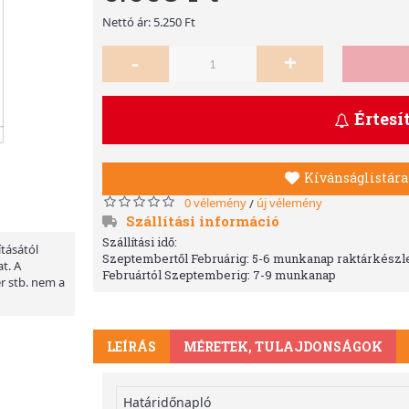
Nettó ár: 5.250 Ft
-
+
Értesí
Kívánságlistára
0 vélemény
új vélemény
/
Szállítási információ
Szállítási idő:
ításától
Szeptembertől Februárig: 5-6 munkanap raktárkészle
t. A
Februártól Szeptemberig: 7-9 munkanap
er stb. nem a
LEÍRÁS
MÉRETEK, TULAJDONSÁGOK
Határidőnapló