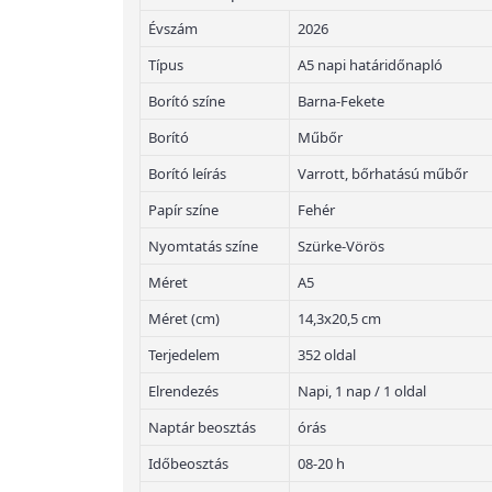
Évszám
2026
Típus
A5 napi határidőnapló
Borító színe
Barna-Fekete
Borító
Műbőr
Borító leírás
Varrott, bőrhatású műbőr
Papír színe
Fehér
Nyomtatás színe
Szürke-Vörös
Méret
A5
Méret (cm)
14,3x20,5 cm
Terjedelem
352 oldal
Elrendezés
Napi, 1 nap / 1 oldal
Naptár beosztás
órás
Időbeosztás
08-20 h