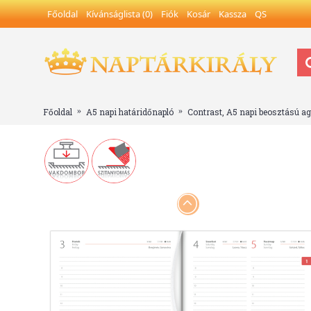
Főoldal
Kívánságlista (
0
)
Fiók
Kosár
Kassza
QS
Főoldal
A5 napi határidőnapló
Contrast, A5 napi beosztású a