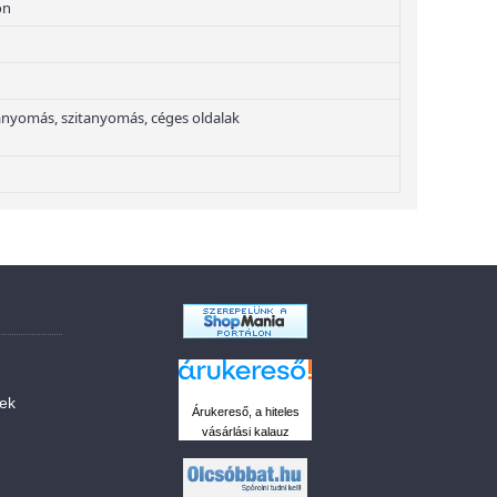
on
nyomás, szitanyomás, céges oldalak
sek
Árukereső, a hiteles
vásárlási kalauz