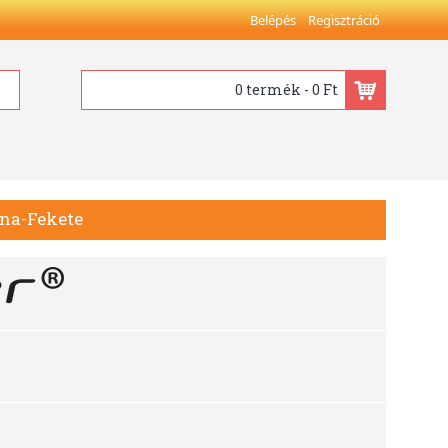
Belépés
Regisztráció
0 termék - 0 Ft
rna-Fekete