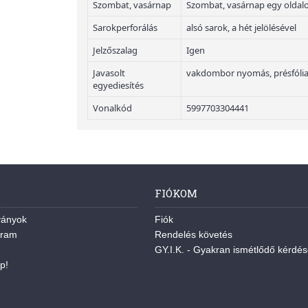
Szombat, vasárnap
Szombat, vasárnap egy oldal
Sarokperforálás
alsó sarok, a hét jelölésével
Jelzőszalag
Igen
Javasolt
vakdombor nyomás, présfólia
egyediesítés
Vonalkód
5997703304441
FIÓKOM
ványok
Fiók
gram
Rendelés követés
GY.I.K. - Gyakran ismétlődő kérdé
p!