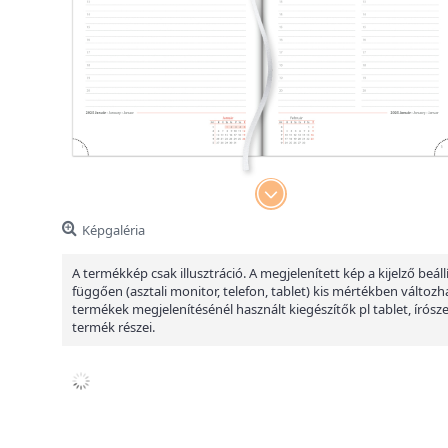
Képgaléria
A termékkép csak illusztráció. A megjelenített kép a kijelző beáll
függően (asztali monitor, telefon, tablet) kis mértékben változha
termékek megjelenítésénél használt kiegészítők pl tablet, írósz
termék részei.