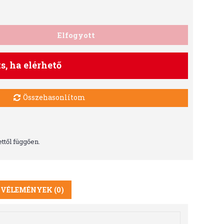
Elfogyott
ts, ha elérhető
Összehasonlítom
ttől függően.
VÉLEMÉNYEK (0)