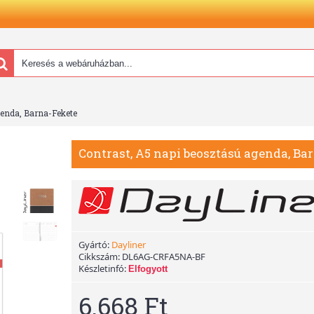
genda, Barna-Fekete
Contrast, A5 napi beosztású agenda, Ba
Gyártó:
Dayliner
Cikkszám:
DL6AG-CRFA5NA-BF
Készletinfó:
Elfogyott
6.668 Ft