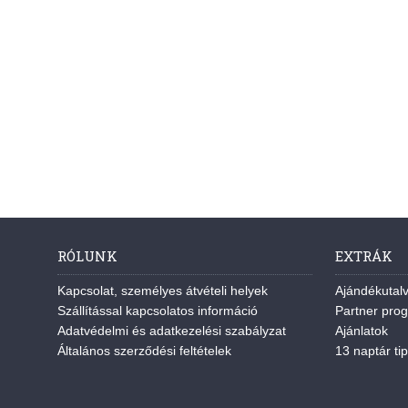
RÓLUNK
EXTRÁK
Kapcsolat, személyes átvételi helyek
Ajándékutal
Szállítással kapcsolatos információ
Partner pro
Adatvédelmi és adatkezelési szabályzat
Ajánlatok
Általános szerződési feltételek
13 naptár tip